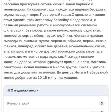
бассейна просторная летняя кухня с зоной барбекю и
телевизором. На окраине сада находиться видовая беседка с
видом на сад и море. Просторный гараж.
Отдельно внимание
стоит уделить трёхметровому бассейну с подогревом, с
разными режимами работы и многоуровневой системой
фильтрации, без хлора, а также великолепному саду: киви,
множество сортов яблок, груши, клубника, чёрная и красная
смородина, ежевика, хурма, черешня, абрикос, персик, инжир,
фейхоа, виноград, оливковые деревья, можжевельник, сосна,
ель, кипарисы и многое другое.
Территория дома закрыта, в
нескольких метрах от сада отдельный выход к станции
канатной дороги, которая курсирует прямо на пляж, магазины,
санаторий «Ясная поляна» и многое другое. Тихое и уютное
место для дома или гостиницы. До центра Ялты и Набережной
можно добраться за 10-15 минут на машине.
О недвижимости
Кол-во этажей
3