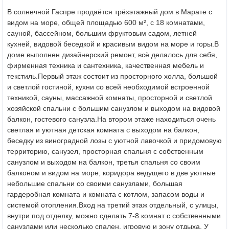
В солнечной Гаспре продаётся трёхэтажный дом в Марате с
видом на море, общей площадью 600 м², с 18 комнатами,
сауной, бассейном, большим фруктовым садом, летней
кухней, видовой беседкой и красивым видом на море и горы.
В
доме выполнен дизайнерский ремонт, всё делалось для себя,
фирменная техника и сантехника, качественная мебель и
текстиль.
Первый этаж состоит из просторного холла, большой
и светлой гостиной, кухни со всей необходимой встроенной
техникой, сауны, массажной комнаты, просторной и светлой
хозяйской спальни с большим санузлом и выходом на видовой
балкон, гостевого санузла.
На втором этаже находиться очень
светлая и уютная детская комната с выходом на балкон,
беседку из виноградной лозы с уютной лавочкой и придомовую
территорию, санузел, просторная спальня с собственным
санузлом и выходом на балкон, третья спальня со своим
балконом и видом на море, коридора ведущего в две уютные
небольшие спальни со своими санузлами, большая
гардеробная комната и комната с котлом, запасом воды и
системой отопления.
Вход на третий этаж отдельный, с улицы,
внутри под отделку, можно сделать 7-8 комнат с собственными
санузлами или несколько спален, игровую и зону отдыха. У