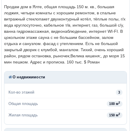
Продам дом в Ялте, общая площадь 150 м. кв., большая
лоджия, четыри комнаты с хорошим ремонтом, в спальне
витражный стеклопакет двухконтурный котёл, тёплые полы, г/х
вода круглосуточно, кабельное т/в, интернет, газ, большой с/у,
ванна гидромассажная, видеонаблюдение, интернет WI-FI. В
цокольном этаже сауна с не большим бассейном, залом
отдыха и санузлом. фасад с утеплением. Есть не большой
закрытый дворик с клумбой, мангалом. Тихий, очень хороший
район, рядом остановка, рыночек;Велика кишеня;, до моря 15
мин пешком. Адрес и прописка. 160 тыс. $ Роман
О недвижимости
Кол-во этажей
3
2
Общая площадь
100 м
2
Жилая площадь
150 м