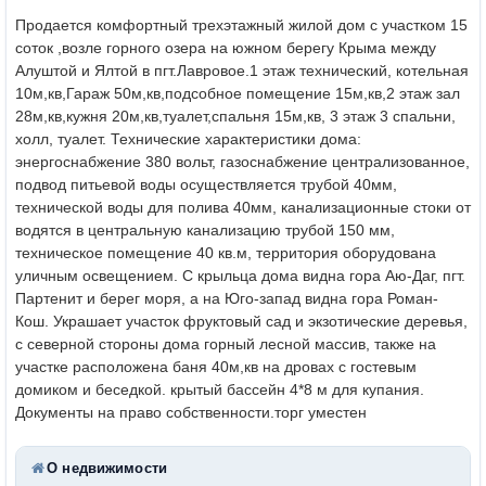
Продается комфортный трехэтажный жилой дом с участком 15
соток ,возле горного озера на южном берегу Крыма между
Алуштой и Ялтой в пгт.Лавровое.1 этаж технический, котельная
10м,кв,
Гараж 50м,кв,подсобное помещение 15м,кв,2 этаж зал
28м,кв,кужня 20м,кв,туалет,спальня 15м,кв, 3 этаж 3 спальни,
холл, туалет. Технические характеристики дома:
энергоснабжение 380 вольт, газоснабжение централизованное,
подвод питьевой воды осуществляется трубой 40мм,
технической воды для полива 40мм, канализационные стоки от
водятся в центральную канализацию трубой 150 мм,
техническое помещение 40 кв.м, территория оборудована
уличным освещением. С крыльца дома видна гора Аю-Даг, пгт.
Партенит и берег моря, а на Юго-запад видна гора Роман-
Кош. Украшает участок фруктовый сад и экзотические деревья,
с северной стороны дома горный лесной массив, также на
участке расположена баня 40м,кв на дровах с гостевым
домиком и беседкой. крытый бассейн 4*8 м для купания.
Документы на право собственности.торг уместен
О недвижимости