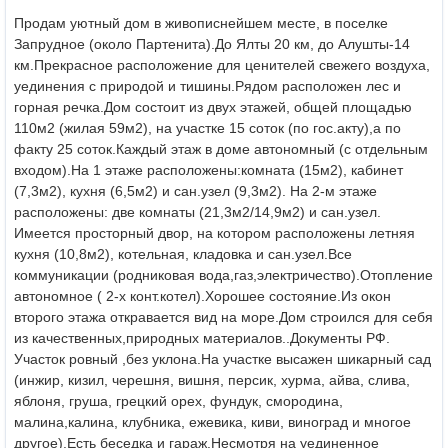
Продам уютный дом в живописнейшем месте, в поселке
Запрудное (около Партенита).До Ялты 20 км, до Алушты-14
км.Прекрасное расположение для ценителей свежего воздуха,
уединения с природой и тишины.Рядом расположен лес и
горная речка.
Дом состоит из двух этажей, общей площадью
110м2 (жилая 59м2), на участке 15 соток (по гос.акту),а по
факту 25 соток.Каждый этаж в доме автономный (с отдельным
входом).
На 1 этаже расположены:комната (15м2), кабинет
(7,3м2), кухня (6,5м2) и сан.узел (9,3м2). На 2-м этаже
расположены: две комнаты (21,3м2/14,9м2) и сан.узел.
Имеется просторный двор, на котором расположены летняя
кухня (10,8м2), котельная, кладовка и сан.узел.Все
коммуникации (родниковая вода,газ,электричество).Отопление
автономное ( 2-х конт.котел).Хорошее состояние.Из окон
второго этажа откравается вид на море.Дом строился для себя
из качественных,природных материалов..Документы РФ.
Участок ровный ,без уклона.На участке высажен шикарный сад
(инжир, кизил, черешня, вишня, персик, хурма, айва, слива,
яблоня, груша, грецкий орех, фундук, смородина,
малина,калина, клубника, ежевика, киви, виноград и многое
другое).Есть беседка и гараж.
Несмотря на уединенное