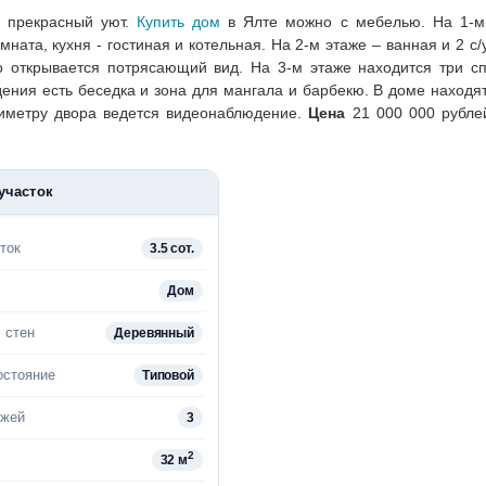
у прекрасный уют.
Купить дом
в Ялте можно с мебелью. На 1-м
ата, кухня - гостиная и котельная. На 2-м этаже – ванная и 2 с/у
о открывается потрясающий вид. На 3-м этаже находится три сп
ения есть беседка и зона для мангала и барбекю. В доме находя
ериметру двора ведется видеонаблюдение.
Цена
21 000 000 рублей
участок
ток
3.5 сот.
Дом
 стен
Деревянный
остояние
Типовой
ажей
3
2
32 м