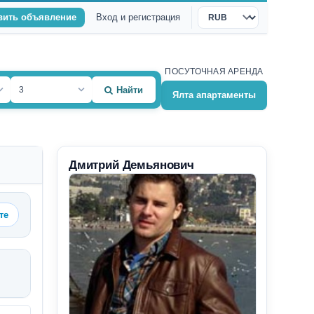
вить объявление
Вход и регистрация
Валюта
ПОСУТОЧНАЯ АРЕНДА
3
Найти
Ялта апартаменты
Дмитрий Демьянович
те