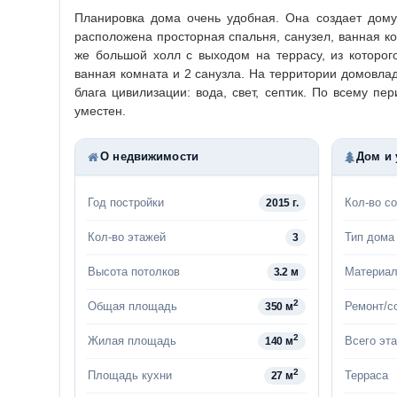
Планировка дома очень удобная. Она создает дом
расположена просторная спальня, санузел, ванная комн
же большой холл с выходом на террасу, из которог
ванная комната и 2 санузла. На территории домовлад
блага цивилизации: вода, свет, септик. По всему п
уместен.
О недвижимости
Дом и 
Год постройки
Кол-во со
2015 г.
Кол-во этажей
Тип дома
3
Высота потолков
Материал
3.2 м
2
Общая площадь
Ремонт/с
350 м
2
Жилая площадь
Всего эт
140 м
2
Площадь кухни
Терраса
27 м