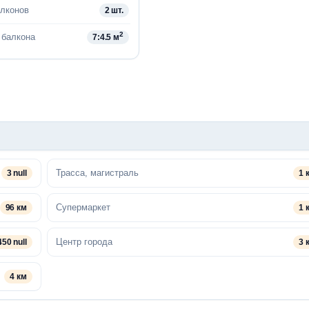
алконов
2 шт.
2
балкона
7:4.5 м
Трасса, магистраль
3 null
1 
Супермаркет
96 км
1 
Центр города
450 null
3 
4 км