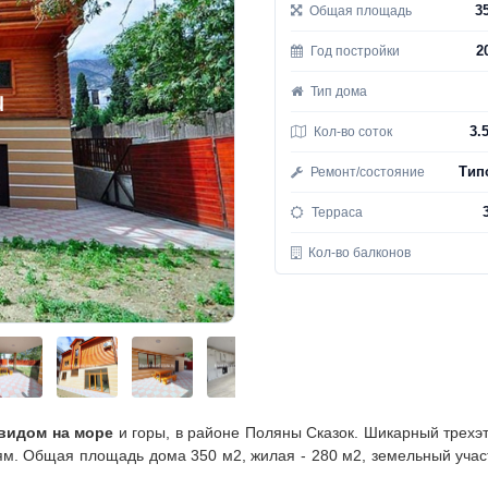
3
Общая площадь
2
Год постройки
Тип дома
3.
Кол-во соток
Тип
Ремонт/состояние
Терраса
Кол-во балконов
 видом на море
и горы, в районе Поляны Сказок. Шикарный трехэ
ям. Общая площадь дома 350 м2, жилая - 280 м2, земельный учас