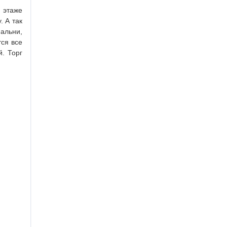
 этаже
. А так
альни,
тся все
. Торг