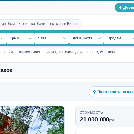
Доба
ния: Дома; Коттеджи; Дачи; Тонхаусы и Виллы
ость
Крым
Ялта
Дома, коттеджи, дачи
Продам
явления
Недвижимость
Дома, коттеджи, дачи |
Продам
Дом
казок
Посмотреть на кар
СТОИМОСТЬ
21 000 000
руб