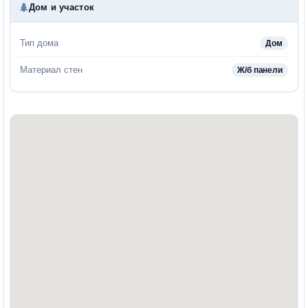
Дом и участок
Тип дома
Дом
Материал стен
Ж/б панели