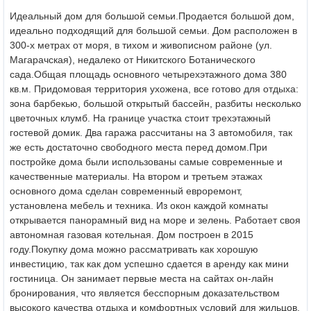
Идеальный дом для большой семьи.
Продается большой дом,
идеально подходящий для большой семьи. Дом расположен в
300-х метрах от моря, в тихом и живописном районе (ул.
Магарачская), недалеко от Никитского Ботанического
сада.
Общая площадь основного четырехэтажного дома 380
кв.м. Придомовая территория ухожена, все готово для отдыха:
зона барбекью, большой открытый бассейн, разбиты несколько
цветочных клумб. На границе участка стоит трехэтажный
гостевой домик. Два гаража рассчитаны на 3 автомобиля, так
же есть достаточно свободного места перед домом.
При
постройке дома были использованы самые современные и
качественные материалы.
На втором и третьем этажах
основного дома сделан современный евроремонт,
установлена мебель и техника. Из окон каждой комнаты
открывается панорамный вид на море и зелень. Работает своя
автономная газовая котельная. Дом построен в 2015
году.
Покупку дома можно рассматривать как хорошую
инвестицию, так как дом успешно сдается в аренду как мини
гостиница. Он занимает первые места на сайтах он-лайн
бронирования, что является бесспорным доказательством
высокого качества отдыха и комфортных условий для жильцов.