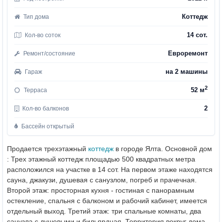
Коттедж
Тип дома
14 сот.
Кол-во соток
Евроремонт
Ремонт/состояние
на 2 машины
Гараж
2
52 м
Терраса
2
Кол-во балконов
Бассейн открытый
Продается трехэтажный
коттедж
в городе Ялта.
Основной дом
: Трех этажный коттедж площадью 500 квадратных метра
расположился на участке в 14 сот.
На первом этаже находятся
сауна, джакузи, душевая с санузлом, погреб и прачечная.
Второй этаж: просторная кухня - гостиная с панорамным
остекление, спальня с балконом и рабочий кабинет, имеется
отдельный выход.
Третий этаж: три спальные комнаты, два
санузла с душевыми и бильярдная.
Территория вокруг дома