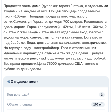
Продается часть дома (дуплекс): гараж+2 этажа, с отдельными
входами на каждый из них. Общая площадь продаваемой
части -105квм. Площадь продаваемого участка 0,5
сотки.
Симеиз, ул Горького, до моря 700 метров. Располагается
вдоль дороги.
Гараж (полуцоколь) - 42квм, 1ый этаж - 36квм, 2-
ой этаж 27квм.
Каждый этаж имеет отдельный вход, балкон с
видом на море, санузел, выполнены как студии. Есть место
под барбекю.
Вода, центральная канализация, электричество.
На горячую воду - электробойлер. Газа и отопления нет.
Идеальный вариант для отдыха а так же для сдачи. Требует
косметического ремонта.
По документам гараж с надстройкой.
Без права прописки.
Цена 75000 долларов США, можно в
рублях на день сделки.
О недвижимости
Кол-во этажей
3
2
Общая площадь
100 м