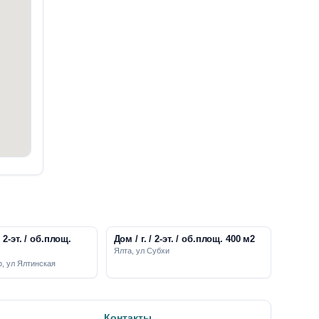
/ 2-эт. / об.площ.
Дом / г. / 2-эт. / об.площ. 400 м2
Ялта, ул Субхи
ф, ул Ялтинская
Контакты