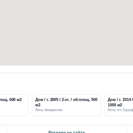
/ об.площ. 600 м2
Дом / г. 2005 / 2-эт. / об.площ. 500
Дом / г. 2014 
м2
1000 м2
Ялта, Кипарисное
Ялта, пгт. Гурзу
Реклама на сайте