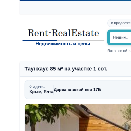
и предложе
Недвижим
Недвижимость и цены
.
Ялта все объ
Таунхаус 85 м² на участке 1 сот.
АДРЕС
Дарсановский пер 17Б
Крым, Ялта