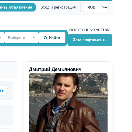
вить объявление
Вход и регистрация
Валюта
ПОСУТОЧНАЯ АРЕНДА
Выберите
Найти
Ялта апартаменты
Дмитрий Демьянович
те