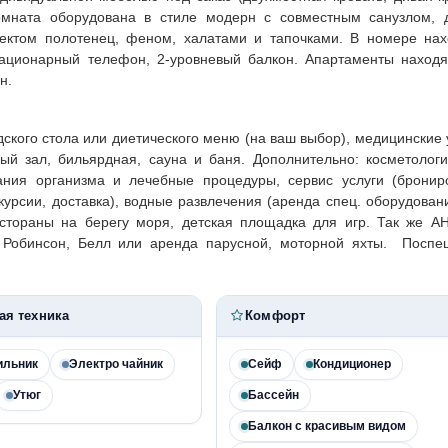
комната оборудована в стиле модерн с совместным санузлом, 
ектом полотенец, феном, халатами и тапочками. В номере нах
тационарный телефон, 2-уровневый балкон. Апартаменты находя
н.
ского стола или диетического меню (на ваш выбор), медицинские 
й зал, бильярдная, сауна и баня. Дополнительно: косметологи
вания организма и лечебные процедуры, сервис услуги (бронир
скурсии, доставка), водные развлечения (аренда спец. оборудован
стораны на берегу моря, детская площадка для игр. Так же АН
ы Робинсон, Белл или аренда парусной, моторной яхты. Поспе
ая техника
Комфорт
ильник
Электро чайник
Сейф
Кондиционер
Утюг
Бассейн
Балкон с красивым видом