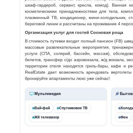
шкаф-гардероб, сервант, кресла, комод). Ванная 
косметическими принадлежностями для тела, компл
плазменный ТВ, кондиционер, мини-холодильник, с
береговой линии и рассчитаны на проживание 4 персо
Организация услуг для гостей Сосновая роща
В стоимость путевки входит полный пансион (FB) швед
массовые развлекательные мероприятия, тренажерны
услуги (СПА, солярий, бассейн, массаж), обследо
билетов, трансфер с/до аэровокзала, ж/д вокзала, эк
территории отеля находятся гриль-бары, кафе и ре
RealEstate дает возможность арендовать вертолет
бронируйте апартаменты люкс уже сейчас!
Мультимедия
Бытов
Вай-фай
Спутниковое ТВ
Холод
ЖК телевизор
Фен