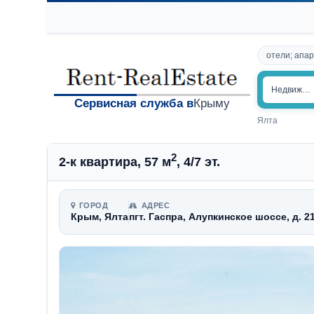
отели; апар
Недвижим
Сервисная служба в
Крыму
Ялта
2
2-к квартира, 57 м
, 4/7 эт.
ГОРОД
АДРЕС
Крым, Ялта
пгт. Гаспра, Алупкинское шоссе, д. 2