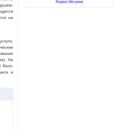
душем,
одятся
тся на
услуги,
ческие
ование
ия). На
 Rent-
шите и