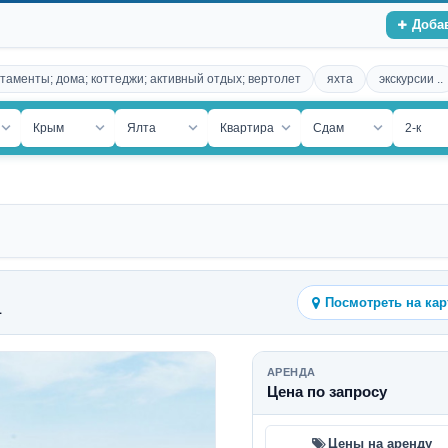
Доба
таменты; дома; коттеджи; активный отдых; вертолет
яхта
экскурсии ..
ость
Крым
Ялта
Квартира
Сдам
2-к
Посмотреть на кар
1
АРЕНДА
Цена по запросу
Цены на аренду