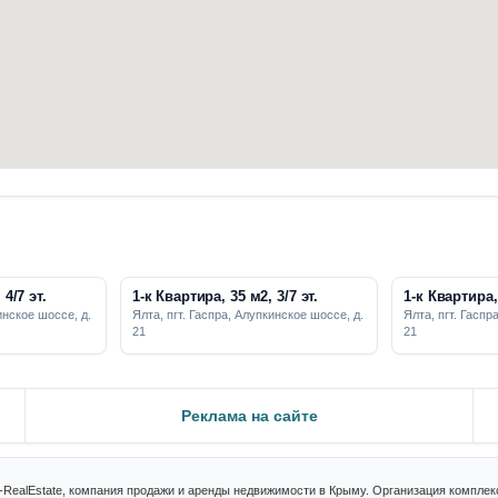
4/7 эт.
1-к Квартира, 35 м2, 3/7 эт.
1-к Квартира, 
инское шоссе, д.
Ялта, пгт. Гаспра, Алупкинское шоссе, д.
Ялта, пгт. Гаспр
21
21
Реклама на сайте
-RealEstate, компания продажи и аренды недвижимости в Крыму. Организация компле