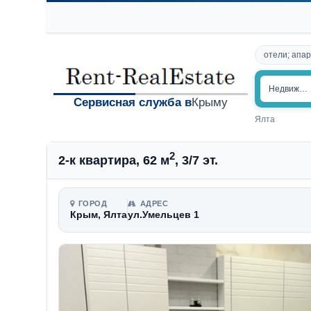
отели; апар
Недвижим
Сервисная служба в
Крыму
Ялта
2
2-к квартира, 62 м
, 3/7 эт.
ГОРОД
АДРЕС
Крым, Ялта
ул.Умельцев 1