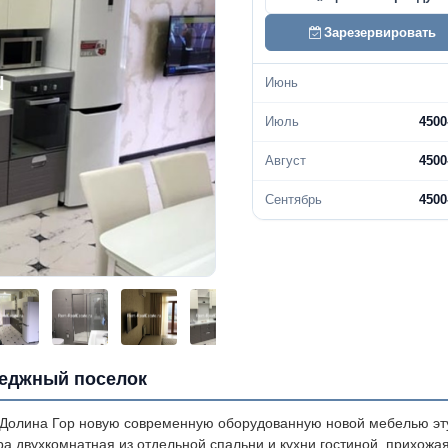
Зарезервировать
Июнь
Июль
4500
Август
4500
Сентябрь
4500
теджный поселок
 Долина Гор новую современную оборудованную новой мебелью эт
ра двухкомнатная из отдельной спальни и кухни гостиной, прихожая