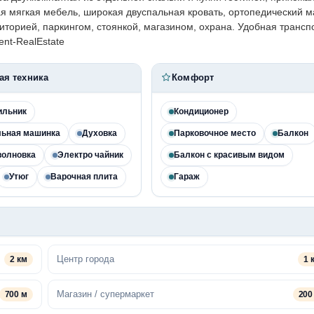
я мягкая мебель, широкая двуспальная кровать, ортопедический м
торией, паркингом, стоянкой, магазином, охрана. Удобная трансп
nt-RealEstate
ая техника
Комфорт
ильник
Кондиционер
льная машинка
Духовка
Парковочное место
Балкон
волновка
Электро чайник
Балкон с красивым видом
Утюг
Варочная плита
Гараж
Центр города
2 км
1 
Магазин / супермаркет
700 м
200