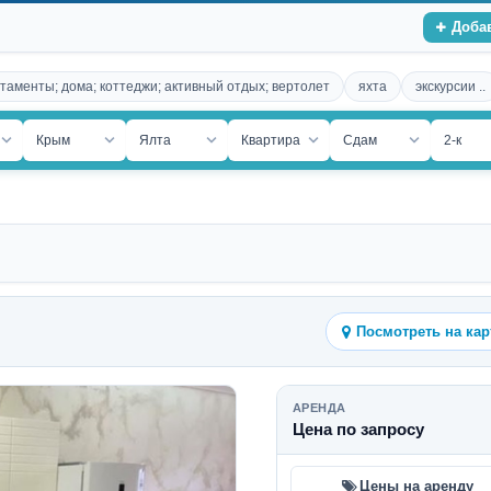
Доба
таменты; дома; коттеджи; активный отдых; вертолет
яхта
экскурсии ..
ость
Крым
Ялта
Квартира
Сдам
2-к
Посмотреть на кар
АРЕНДА
Цена по запросу
Цены на аренду