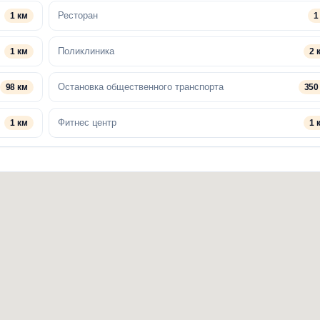
Ресторан
1 км
1
Поликлиника
1 км
2 
Остановка общественного транспорта
98 км
350
Фитнес центр
1 км
1 