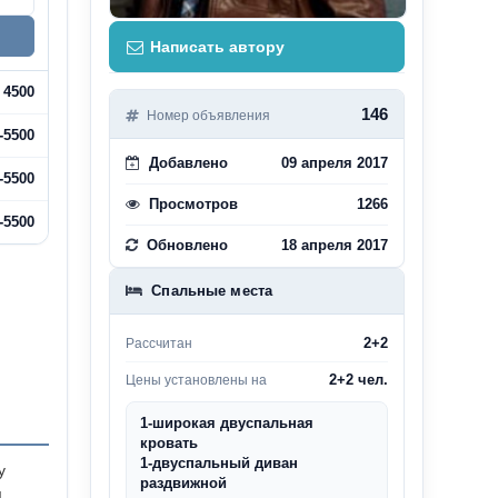
Написать автору
4500
146
Номер объявления
-5500
Добавлено
09 апреля 2017
-5500
Просмотров
1266
-5500
Обновлено
18 апреля 2017
Спальные места
2+2
Рассчитан
2+2 чел.
Цены установлены на
1-широкая двуспальная
кровать
1-двуспальный диван
у
раздвижной
,