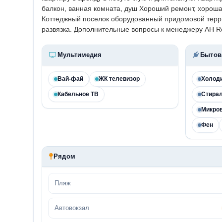
балкон, ванная комната, душ Хороший ремонт, хороша
Коттеджный поселок оборудованный придомовой терри
развязка. Дополнительные вопросы к менеджеру АН Re
Мультимедия
Бытов
Вай-фай
ЖК телевизор
Холод
Кабельное ТВ
Стира
Микро
Фен
Рядом
Пляж
Автовокзал