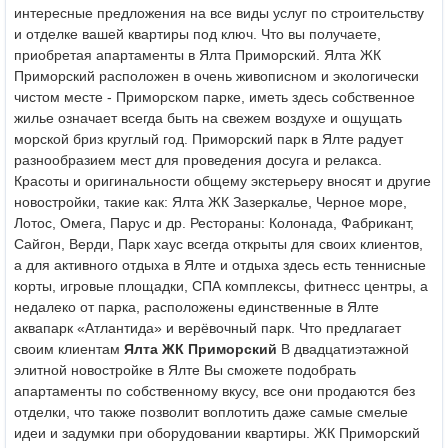
интересные предложения на все виды услуг по строительству
и отделке вашей квартиры под ключ. Что вы получаете,
приобретая апартаменты в Ялта Приморский. Ялта ЖК
Приморский расположен в очень живописном и экологически
чистом месте - Приморском парке, иметь здесь собственное
жилье означает всегда быть на свежем воздухе и ощущать
морской бриз круглый год. Приморский парк в Ялте радует
разнообразием мест для проведения досуга и релакса.
Красоты и оригинальности общему экстерьеру вносят и другие
новостройки, такие как: Ялта ЖК Зазеркалье, Черное море,
Лотос, Омега, Парус и др. Рестораны: Колонада, Фабрикант,
Сайгон, Верди, Парк хаус всегда открыты для своих клиентов,
а для активного отдыха в Ялте и отдыха здесь есть теннисные
корты, игровые площадки, СПА комплексы, фитнесс центры, а
недалеко от парка, расположены единственные в Ялте
аквапарк «Атлантида» и верёвочный парк. Что предлагает
своим клиентам
Ялта ЖК Приморский
В двадцатиэтажной
элитной новостройке в Ялте Вы сможете подобрать
апартаменты по собственному вкусу, все они продаются без
отделки, что также позволит воплотить даже самые смелые
идеи и задумки при оборудовании квартиры. ЖК Приморский