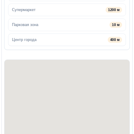
Супермаркет
1200 м
Парковая зона
10 м
Центр города
400 м