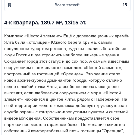
Всего этажей:
15
4-к квартира, 189.7 м², 13/15 эт.
Комплекс «Шестой элемент»
Ещё с дореволюционных времён
Ялта была «столицей» Южного берега Крыма, самым
популярным курортом региона, куда съезжались богатейшие
люди России и где строились наиболее шикарные здания.
Сохраняет город этот статус и до сих пор. А самым известным
сооружением в нем является комплекс «Шестой элемент»,
построенный за гостиницей «Ореанда». Это здание стало
новой архитектурной доминантой города, которую отлично
видно с любой точки Ялты, а особенно впечатляюще оно
выглядит, если любоваться сооружением с моря. «Шестой
элемент» находится в центре Ялты, рядом с Набережной. На
всей территории жилого комплекса действует круглосуточная
служба охраны с контрольно-пропускным пунктом и системой
видеонаблюдения. Собственникам предоставляется свое
парковочное место в гаражном боксе. По желанию клиентов -
собственный комфортабельный пляж гостиницы "Ореанда",