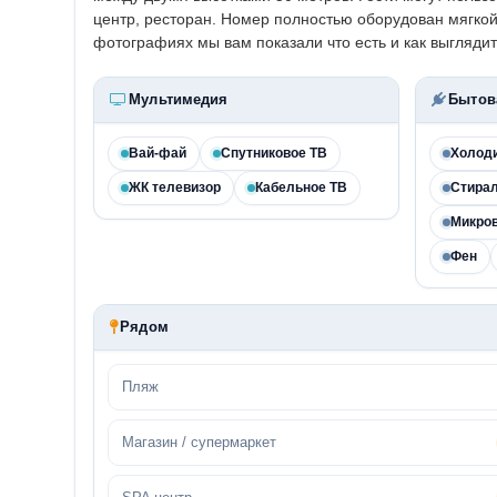
центр, ресторан. Номер полностью оборудован мягко
фотографиях мы вам показали что есть и как выглядит
Мультимедия
Бытов
Вай-фай
Спутниковое ТВ
Холод
ЖК телевизор
Кабельное ТВ
Стира
Микро
Фен
Рядом
Пляж
Магазин / супермаркет