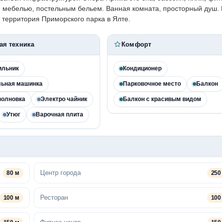
й мебелью, постельным бельем. Ванная комната, просторный душ.
 территория Приморского парка в Ялте.
ая техника
Комфорт
ильник
Кондиционер
льная машинка
Парковочное место
Балкон
волновка
Электро чайник
Балкон с красивым видом
Утюг
Варочная плита
Центр города
80 м
250
Ресторан
100 м
100