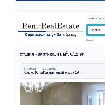
отели; апар
Недвижим
Сервисная служба в
Крыму
Ялта
2
студия квартира, 41 м
, 6/12 эт.
ГОРОД
АДРЕС
Крым, Ялта
Гагаринский спуск 1А