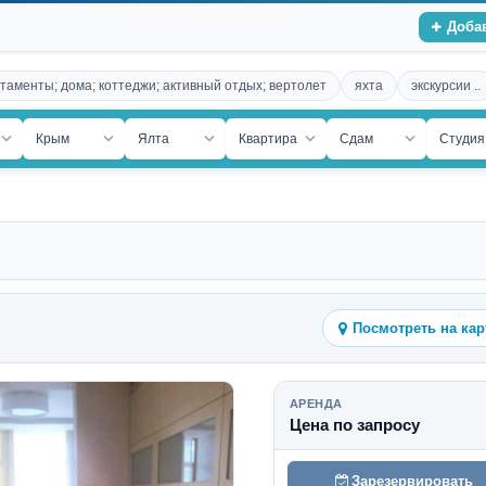
Доба
таменты; дома; коттеджи; активный отдых; вертолет
яхта
экскурсии ..
ость
Крым
Ялта
Квартира
Сдам
Студия
Посмотреть на кар
АРЕНДА
Цена по запросу
Зарезервировать