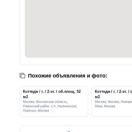
Похожие объявления и фото:
Коттедж / г. / 2-эт. / об.площ. 52
Коттедж / г. / 2-эт. / об.площ. 50
м2
м2
Москва, Московская область,
Москва, Москва, Новор
Раменский район, с.п. Ульянинское,
50км, Москва
Поречье, Москва