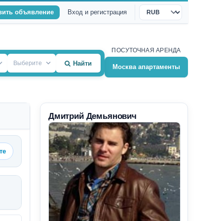
вить объявление
Вход и регистрация
Валюта
ПОСУТОЧНАЯ АРЕНДА
Выберите
Найти
Москва апартаменты
Дмитрий Демьянович
те