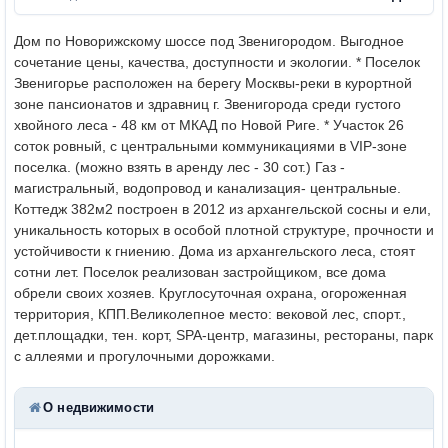
Дом по Новорижскому шоссе под Звенигородом. Выгодное
сочетание цены, качества, доступности и экологии. * Поселок
Звенигорье расположен на берегу Москвы-реки в курортной
зоне пансионатов и здравниц г. Звенигорода среди густого
хвойного леса - 48 км от МКАД по Новой Риге. * Участок 26
соток ровный, с центральными коммуникациями в VIP-зоне
поселка. (можно взять в аренду лес - 30 сот.) Газ -
магистральный, водопровод и канализация- центральные.
Коттедж 382м2 построен в 2012 из архангельской сосны и ели,
уникальность которых в особой плотной структуре, прочности и
устойчивости к гниению. Дома из архангельского леса, стоят
сотни лет. Поселок реализован застройщиком, все дома
обрели своих хозяев. Круглосуточная охрана, огороженная
территория, КПП.Великолепное место: вековой лес, спорт.,
дет.площадки, тен. корт, SPA-центр, магазины, рестораны, парк
с аллеями и прогулочными дорожками.
О недвижимости