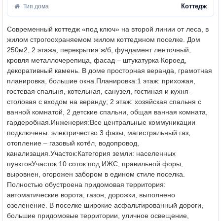
Коттедж
Тип дома
Современный коттедж «под ключ» на второй линии от леса, в
жилом строгоохраняемом жилом коттеджном поселке. Дом
250м2, 2 этажа, перекрытия ж/б, фундамент ленточный,
кровля металлочерепица, фасад – штукатурка Короед,
декоративный камень. В доме просторная веранда, грамотная
планировка, большие окна.
Планировка:
1 этаж: прихожая,
гостевая спальня, котельная, санузел, гостиная и кухня-
столовая с входом на веранду; 2 этаж: хозяйская спальня с
ванной комнатой, 2 детские спальни, общая ванная комната,
гардеробная.
Инженерия:
Все центральные коммуникации
подключены: электричество 3 фазы, магистральный газ,
отопление – газовый котёл, водопровод,
канализация.
Участок:
Категория земли: населенных
пунктов
Участок 10 соток под ИЖС, правильной форы,
выровнен, огорожен забором в едином стиле поселка.
Полностью обустроена придомовая территория:
автоматические ворота, газон, дорожки, выполнено
озеленение. В поселке широкие асфальтированный дороги,
большие придомовые территории, уличное освещение,