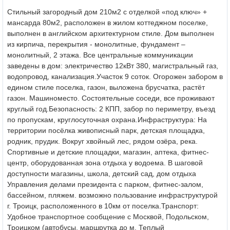
Стильный загородный дом 210м2 с отделкой «под ключ» +
мансарда 80м2, расположен в жилом коттеджном поселке,
выполнен в английском архитектурном стиле. Дом выполнен
из кирпича, перекрытия - монолитные, фундамент –
монолитный, 2 этажа.
Все центральные коммуникации
заведены в дом: электричество 12кВт 380, магистральный газ,
водопровод, канализация.
Участок 9 соток. Огорожен забором в
едином стиле поселка, газон, выложена брусчатка, растёт
газон. Машиноместо. Состоятельные соседи, все проживают
круглый год.
Безопасность: 2 КПП, забор по периметру, въезд
по пропускам, круглосуточная охрана.
Инфраструктура: На
территории посёлка живописный парк, детская площадка,
родник, прудик. Вокруг хвойный лес, рядом озёра, река.
Спортивные и детские площадки, магазин, аптека, фитнес-
центр, оборудованная зона отдыха у водоема. В шаговой
доступности магазины, школа, детский сад, дом отдыха
Управления делами президента с парком, фитнес-залом,
бассейном, пляжем. возможно пользование инфраструктурой
г. Троицк, расположенного в 10км от поселка.
Транспорт:
Удобное транспортное сообщение с Москвой, Подольском,
Троицком (автобусы, маршрутка до м. Теплый