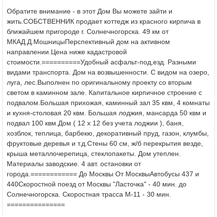
Обратите внимание - в этот Дом Вы можете зайти и
жить.
СОБСТВЕННИК продает коттедж из красного кирпича в
ближайшем пригороде г. Солнечногорска. 49 км от
МКАД.
Д.Мошницы
Перспективный дом на активном
направлении.
Цена ниже кадастровой
стоимости.
==========
Удобный асфальт-под,езд. Разными
видами транспорта. Дом на возвышенности. С видом на озеро,
луга, лес.
Выполнен по оригинальному проекту со вторым
светом в каминном зале. Капитальное кирпичное строение с
подвалом.
Большая прихожая, каминный зал 35 квм, 4 комнаты
и кухня-столовая 20 квм.
Большая лоджия, манcарда 50 квм и
подвал 100 квм.
Дом ( 12 х 12 без учета лоджии ), баня,
хозблок, теплица, барбекю, декоративный пруд, газон, клумбы,
фруктовые деревья и т.д.
Стены 60 см, ж/б перекрытия везде,
крыша металлочерепица, стеклопакеты. Дом утеплен.
Материалы заводские.
4 авт. остановки от
города.
============ До Москвы От Москвы
Автобусы 437 и
440
Скоростной поезд от Москвы "Ласточка" - 40 мин. до
Солнечногорска.
Скоростная трасса М-11 - 30 мин.
===============