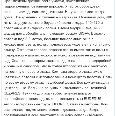
Произведены дренаж всего участка, качественная
гидроизоляция, бетонные дорожки. Участок оборудован
освещением, датчиками движения. На участке имеется два
дома. Все крылечки и ступени – из гранита. Основной дом, 400
кв. м, из двуствольного бруса сибирского кедра 240х270 и
потолками из ангарской сосны. Стены внутри и внешний
фасад дома обработаны немецким воском BIOFA. Высокие
потолки под 3,5 метра, большие панорамные окна с
множеством света, полы с подогревом, «одетые» в испанскую
плитку. Открытая терраса первого этажа имеет также полы с
подогревом – для возможности использования ее под зимний
сад. Спальня на втором этаже с видом на лес – с гардеробной
и большим санузлом. Часть холла второго этажа с балконом
на гостиную первого этажа. Комнаты второго этажа имеют
натяжные потолки с использованием немецкого полотна. Полы
по всему второму этажу из дубовой доски. Все коммуникации
центральные. Большие санузлы с итальянской сантехникой
CEZARES. Техника для жизнеобеспечения дома от
европейского производителя: немецкие котлы BUDERUS,
теплоизолированные трубы UPONOR, климат-контроль. Дом
располагает двумя магистралями доставки воды. Вода,
поступающая в дом, проходит еще одну дополнительную