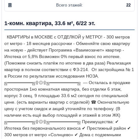
Всего этажей:
22
1-комн. квартира, 33.6 м², 6/22 эт.
КВАРТИРЫ в МОСКВЕ с ОТДЕЛКОЙ у МЕТРО!
- 300 метров
от метро - 18 месяцев рассрочки
- Обменяйте свою квартиру
на новую - действует Программа «Взаимозачет» квартир
-
Ипотека от 5,8% Возможен 0% первый взнос по ипотеке.
(Поможем снизить платёж по ипотеке в два раза)
Реализация
квартир в полном соответствии с ФЗ-214.
От застройщика № 1
в России по результатам исследования НОЗА.
ஜ════════ஜ۩۞۩ஜ═════════ஜ
— Осталась в продаже
просторная 1но комнатная квартира, без отделки 6 этаж,
корпус 3 секц. 9 площадью 33.6 м2 сегодня по специальной
цене. (есть варианты квартир с отделкой)
☎ Окончательную
цену с учетом скидок и акций уточняйте по телефону.
(В
наличии есть ещё выбор площадей и этажей в этом ЖК)
ஜ════════ஜ۩۞۩ஜ═════════ஜ
Преимущества:
✔
Ипотека без первоначального взноса
✔ Престижный район
✔
300 метров от метро «Солнцево»
✔ Дома с подземными