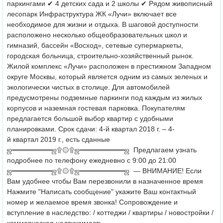
паркингами
✔ 4 детских сада и 2 школы
✔ Рядом живописный
лесопарк
Инфраструктура ЖК «Лучи» включает все
необходимое для жизни и отдыха.
В шаговой доступности
расположено несколько общеобразовательных школ и
гимназий,
бассейн «Восход», сетевые супермаркеты,
городская больница, строительно-хозяйственный рынок.
Жилой комплекс «Лучи» расположен в престижном Западном
округе Москвы, который является одним из самых зеленых и
экологически чистых в столице.
Для автомобилей
предусмотрены подземные паркинги под каждым из жилых
корпусов и наземная гостевая парковка.
Покупателям
предлагается большой выбор квартир с удобными
планировками.
Срок сдачи: 4-й квартал 2018 г. – 4-
й квартал 2019 г., есть сданные
ஜ════════ஜ۩۞۩ஜ═════════ஜ
Предлагаем узнать
подробнее по телефону ежедневно с 9:00 до 21:00
ஜ════════ஜ۩۞۩ஜ═════════ஜ
— ВНИМАНИЕ! Если
Вам удобнее чтобы Вам перезвонили в назначенное время
Нажмите "Написать сообщение" укажите Ваш контактный
номер и желаемое время звонка!
Сопровождение и
вступление в наследство: / коттеджи / квартиры / новостройки /
коммерческая недвижимость -