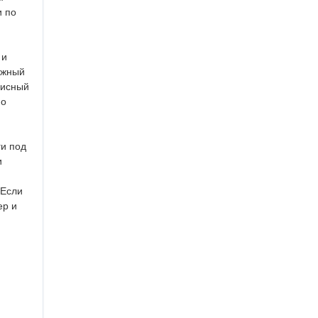
и по
 и
ижный
исный
но
и под
и
Если
ер и