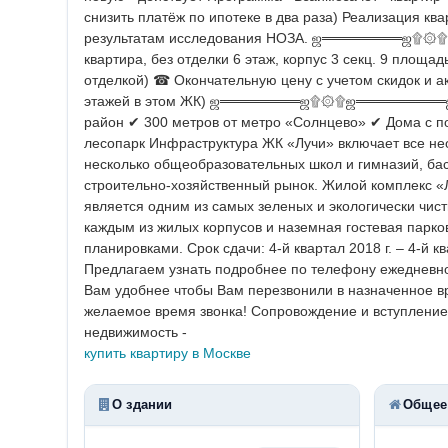
снизить платёж по ипотеке в два раза)
Реализация ква
результатам исследования НОЗА.
ஜ════════ஜ۩۞۩
квартира, без отделки 6 этаж, корпус 3 секц. 9 площа
отделкой)
☎ Окончательную цену с учетом скидок и ак
этажей в этом ЖК)
ஜ════════ஜ۩۞۩ஜ═════════
район
✔ 300 метров от метро «Солнцево»
✔ Дома с п
лесопарк
Инфраструктура ЖК «Лучи» включает все не
несколько общеобразовательных школ и гимназий,
бас
строительно-хозяйственный рынок.
Жилой комплекс «
является одним из самых зеленых и экологически чист
каждым из жилых корпусов и наземная гостевая парко
планировками.
Срок сдачи: 4-й квартал 2018 г. – 4-й к
Предлагаем узнать подробнее по телефону ежедневно 
Вам удобнее чтобы Вам перезвонили в назначенное в
желаемое время звонка!
Сопровождение и вступление в
недвижимость -
купить квартиру в Москве
О здании
Общее