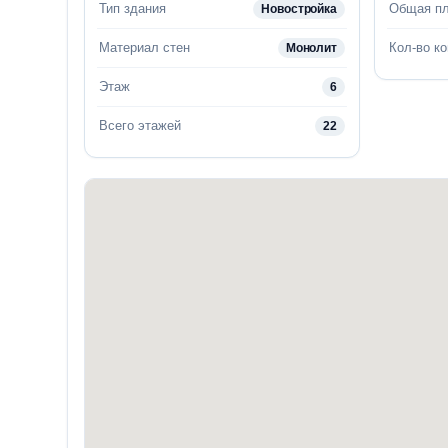
Тип здания
Общая п
Новостройка
Материал стен
Кол-во к
Монолит
Этаж
6
Всего этажей
22