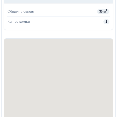
2
Общая площадь
35 м
Кол-во комнат
1