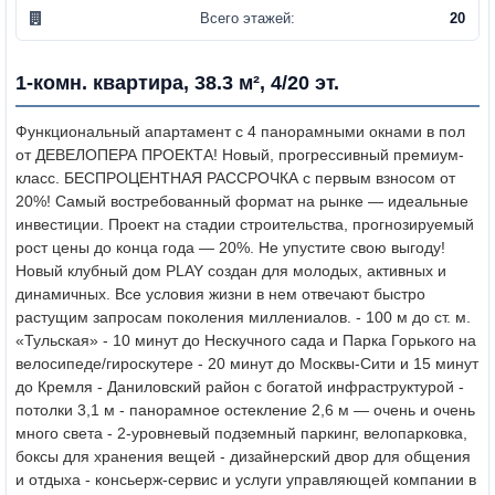
Всего этажей:
20
1-комн. квартира, 38.3 м², 4/20 эт.
Функциональный апартамент с 4 панорамными окнами в пол
от ДЕВЕЛОПЕРА ПРОЕКТА! Новый, прогрессивный премиум-
класс. БЕСПРОЦЕНТНАЯ РАССРОЧКА с первым взносом от
20%! Самый востребованный формат на рынке — идеальные
инвестиции. Проект на стадии строительства, прогнозируемый
рост цены до конца года — 20%. Не упустите свою выгоду!
Новый клубный дом PLAY создан для молодых, активных и
динамичных. Все условия жизни в нем отвечают быстро
растущим запросам поколения миллениалов. - 100 м до ст. м.
«Тульская» - 10 минут до Нескучного сада и Парка Горького на
велосипеде/гироскутере - 20 минут до Москвы-Сити и 15 минут
до Кремля - Даниловский район с богатой инфраструктурой -
потолки 3,1 м - панорамное остекление 2,6 м — очень и очень
много света - 2-уровневый подземный паркинг, велопарковка,
боксы для хранения вещей - дизайнерский двор для общения
и отдыха - консьерж-сервис и услуги управляющей компании в