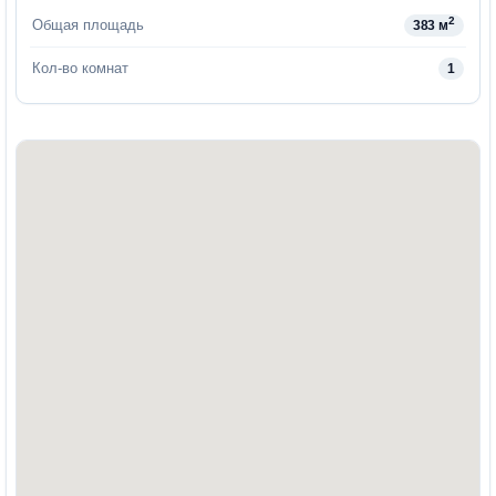
2
Общая площадь
383 м
Кол-во комнат
1