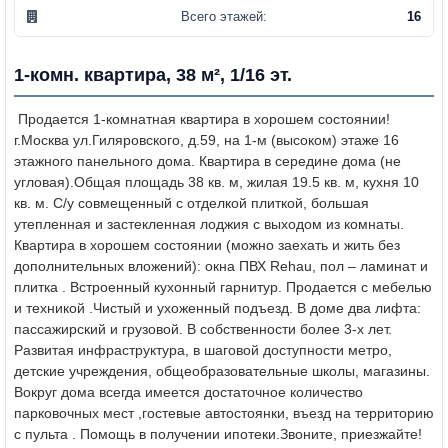
Всего этажей:
16
1-комн. квартира, 38 м², 1/16 эт.
Продается 1-комнатная квартира в хорошем состоянии!
г.Москва ул.Гиляровского, д.59, на 1-м (высоком) этаже 16
этажного панельного дома. Квартира в середине дома (не
угловая).Общая площадь 38 кв. м, жилая 19.5 кв. м, кухня 10
кв. м. С/у совмещенный с отделкой плиткой, большая
утепленная и застекленная лоджия с выходом из комнаты.
Квартира в хорошем состоянии (можно заехать и жить без
дополнительных вложений): окна ПВХ Rehau, пол – ламинат и
плитка . Встроенный кухонный гарнитур. Продается с мебелью
и техникой .Чистый и ухоженный подъезд. В доме два лифта:
пассажирский и грузовой. В собственности более 3-х лет.
Развитая инфраструктура, в шаговой доступности метро,
детские учреждения, общеобразовательные школы, магазины.
Вокруг дома всегда имеется достаточное количество
парковочных мест ,гостевые автостоянки, въезд на территорию
с пульта . Помощь в получении ипотеки.Звоните, приезжайте!