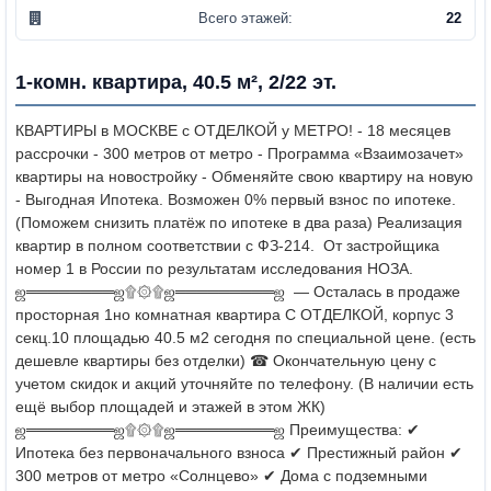
Всего этажей:
22
1-комн. квартира, 40.5 м², 2/22 эт.
КВАРТИРЫ в МОСКВЕ с ОТДЕЛКОЙ у МЕТРО!
- 18 месяцев
рассрочки
- 300 метров от метро
- Программа «Взаимозачет»
квартиры на новостройку - Обменяйте свою квартиру на новую
- Выгодная Ипотека. Возможен 0% первый взнос по ипотеке.
(Поможем снизить платёж по ипотеке в два раза)
Реализация
квартир в полном соответствии с ФЗ-214.
От застройщика
номер 1 в России по результатам исследования НОЗА.
ஜ════════ஜ۩۞۩ஜ═════════ஜ
— Осталась в продаже
просторная 1но комнатная квартира С ОТДЕЛКОЙ, корпус 3
секц.10 площадью 40.5 м2 сегодня по специальной цене. (есть
дешевле квартиры без отделки)
☎ Окончательную цену с
учетом скидок и акций уточняйте по телефону.
(В наличии есть
ещё выбор площадей и этажей в этом ЖК)
ஜ════════ஜ۩۞۩ஜ═════════ஜ
Преимущества:
✔
Ипотека без первоначального взноса
✔ Престижный район
✔
300 метров от метро «Солнцево»
✔ Дома с подземными