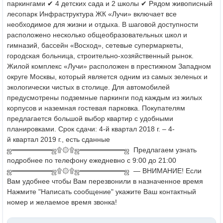
паркингами
✔ 4 детских сада и 2 школы
✔ Рядом живописный
лесопарк
Инфраструктура ЖК «Лучи» включает все
необходимое для жизни и отдыха.
В шаговой доступности
расположено несколько общеобразовательных школ и
гимназий,
бассейн «Восход», сетевые супермаркеты,
городская больница, строительно-хозяйственный рынок.
Жилой комплекс «Лучи» расположен в престижном Западном
округе Москвы, который является одним из самых зеленых и
экологически чистых в столице.
Для автомобилей
предусмотрены подземные паркинги под каждым из жилых
корпусов и наземная гостевая парковка.
Покупателям
предлагается большой выбор квартир с удобными
планировками.
Срок сдачи: 4-й квартал 2018 г. – 4-
й квартал 2019 г., есть сданные
ஜ════════ஜ۩۞۩ஜ═════════ஜ
Предлагаем узнать
подробнее по телефону ежедневно с 9:00 до 21:00
ஜ════════ஜ۩۞۩ஜ═════════ஜ
— ВНИМАНИЕ! Если
Вам удобнее чтобы Вам перезвонили в назначенное время
Нажмите "Написать сообщение" укажите Ваш контактный
номер и желаемое время звонка!