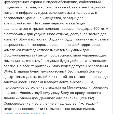
круглосуточная охрана и видеонаблюдение, собственный
подземный паркинг, многочисленные объекты необходимой
жителям инфраструктуры, велопарковки и келлеры для
безопасного хранения имущества, зарядки для
электромобилей. На крыше первого этажа будет
располагаться открытая зеленая терраса площадью 500 кв. м
с островками для уединенного отдыха, доступная только для
жителей Story и их гостей. В здании будут применяться самые
современные инженерные решения, на всей территории
комплекса будет действовать система «умный дом».
Обслуживанием займется профессиональная управляющая
компания, также в клубном доме будет действовать консьерж-
сервис. На всей территории Story будет доступен бесплатный
Wi-Fi. В здании будет круглосуточный бесплатный фитнес-
центр только для жителей и их гостей, на крыше – терраса для
занятий йогой. Потолки в апартаменте высотой 3,3 м,
панорамное остекление с видами на Москву-реку и городские
пейзажи. Нашему клубному дому Stоry по праву пророчат
звание «Лучший дом Даниловского района»! (id:4082)
Сопровождение и вступление в наследство: / коттеджи /
квартиры / новостройки / коммерческая недвижимость -
купить квартиру в Москве