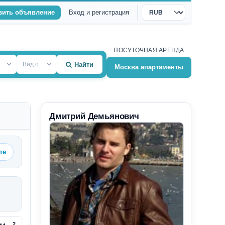
вить объявление
Вход и регистрация
Валюта
ПОСУТОЧНАЯ АРЕНДА
Вид объекта
Найти
Москва апартаменты
Дмитрий Демьянович
те
2