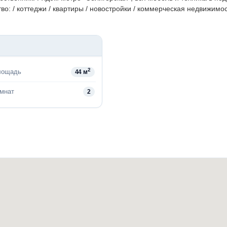
о: / коттеджи / квартиры / новостройки / коммерческая недвижимос
2
лощадь
44 м
омнат
2