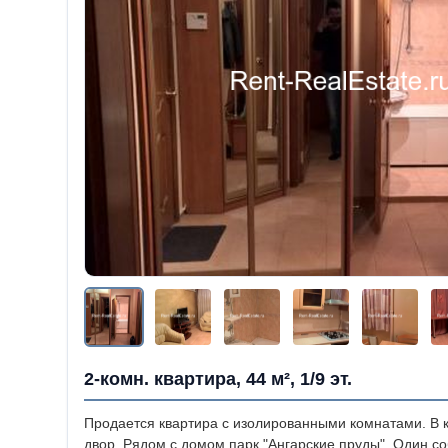
2-комн. квартира, 44 м², 1/9 эт.
Продается квартира с изолированными комнатами. В к
двор, Рядом с домом парк "Ангарские пруды". Один со