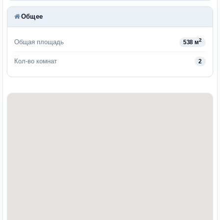
Общее
2
Общая площадь
538 м
Кол-во комнат
2