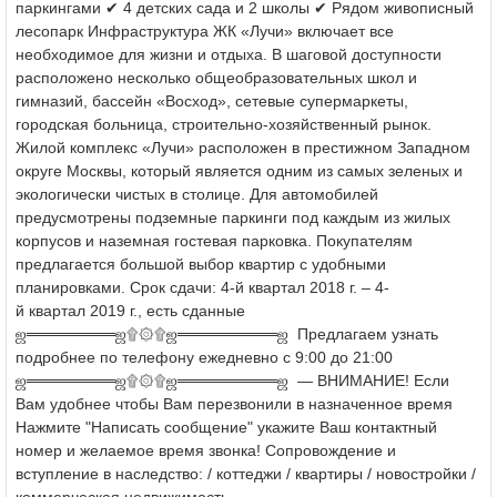
паркингами
✔ 4 детских сада и 2 школы
✔ Рядом живописный
лесопарк
Инфраструктура ЖК «Лучи» включает все
необходимое для жизни и отдыха.
В шаговой доступности
расположено несколько общеобразовательных школ и
гимназий,
бассейн «Восход», сетевые супермаркеты,
городская больница, строительно-хозяйственный рынок.
Жилой комплекс «Лучи» расположен в престижном Западном
округе Москвы, который является одним из самых зеленых и
экологически чистых в столице.
Для автомобилей
предусмотрены подземные паркинги под каждым из жилых
корпусов и наземная гостевая парковка.
Покупателям
предлагается большой выбор квартир с удобными
планировками.
Срок сдачи: 4-й квартал 2018 г. – 4-
й квартал 2019 г., есть сданные
ஜ════════ஜ۩۞۩ஜ═════════ஜ
Предлагаем узнать
подробнее по телефону ежедневно с 9:00 до 21:00
ஜ════════ஜ۩۞۩ஜ═════════ஜ
— ВНИМАНИЕ! Если
Вам удобнее чтобы Вам перезвонили в назначенное время
Нажмите "Написать сообщение" укажите Ваш контактный
номер и желаемое время звонка!
Сопровождение и
вступление в наследство: / коттеджи / квартиры / новостройки /
коммерческая недвижимость -