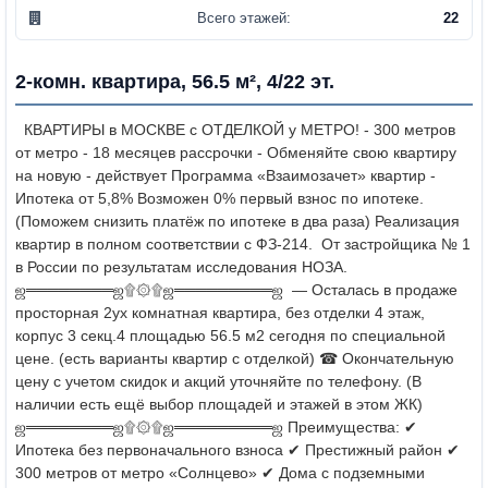
Всего этажей:
22
2-комн. квартира, 56.5 м², 4/22 эт.
КВАРТИРЫ в МОСКВЕ с ОТДЕЛКОЙ у МЕТРО!
- 300 метров
от метро - 18 месяцев рассрочки
- Обменяйте свою квартиру
на новую - действует Программа «Взаимозачет» квартир
-
Ипотека от 5,8% Возможен 0% первый взнос по ипотеке.
(Поможем снизить платёж по ипотеке в два раза)
Реализация
квартир в полном соответствии с ФЗ-214.
От застройщика № 1
в России по результатам исследования НОЗА.
ஜ════════ஜ۩۞۩ஜ═════════ஜ
— Осталась в продаже
просторная 2ух комнатная квартира, без отделки 4 этаж,
корпус 3 секц.4 площадью 56.5 м2 сегодня по специальной
цене. (есть варианты квартир с отделкой)
☎ Окончательную
цену с учетом скидок и акций уточняйте по телефону.
(В
наличии есть ещё выбор площадей и этажей в этом ЖК)
ஜ════════ஜ۩۞۩ஜ═════════ஜ
Преимущества:
✔
Ипотека без первоначального взноса
✔ Престижный район
✔
300 метров от метро «Солнцево»
✔ Дома с подземными