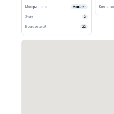
Материал стен
Кол-во к
Монолит
Этаж
2
Всего этажей
22