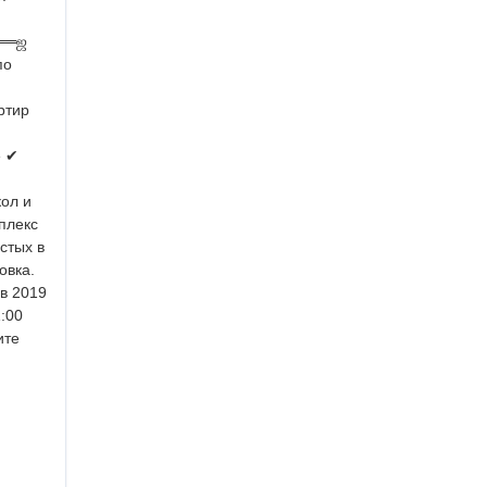
══ஜ
по
ртир
»
✔
ол и
плекс
стых в
овка.
 в 2019
:00
ите