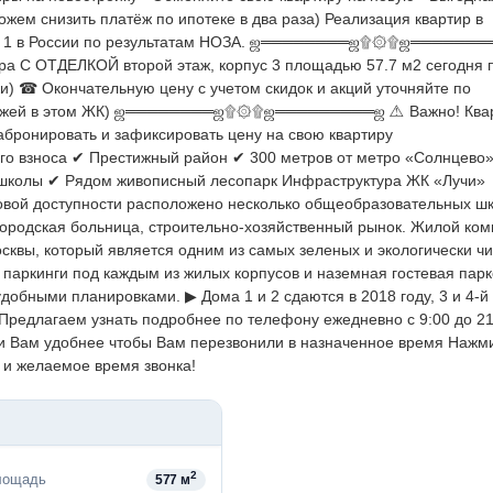
ожем снизить платёж по ипотеке в два раза)
Реализация квартир в
1 в России по результатам НОЗА.
ஜ════════ஜ۩۞۩ஜ═══════
ира С ОТДЕЛКОЙ второй этаж, корпус 3 площадью 57.7 м2 сегодня 
и)
☎ Окончательную цену с учетом скидок и акций уточняйте по
ажей в этом ЖК)
ஜ════════ஜ۩۞۩ஜ═════════ஜ
⚠ Важно! Ква
абронировать и зафиксировать цену на свою квартиру
го взноса
✔ Престижный район
✔ 300 метров от метро «Солнцево
 школы
✔ Рядом живописный лесопарк
Инфраструктура ЖК «Лучи»
вой доступности расположено несколько общеобразовательных шк
ородская больница, строительно-хозяйственный рынок.
Жилой ком
квы, который является одним из самых зеленых и экологически чи
аркинги под каждым из жилых корпусов и наземная гостевая парк
 удобными планировками.
▶ Дома 1 и 2 сдаются в 2018 году, 3 и 4-й
Предлагаем узнать подробнее по телефону ежедневно с 9:00 до 21
 Вам удобнее чтобы Вам перезвонили в назначенное время Нажм
 и желаемое время звонка!
2
лощадь
577 м