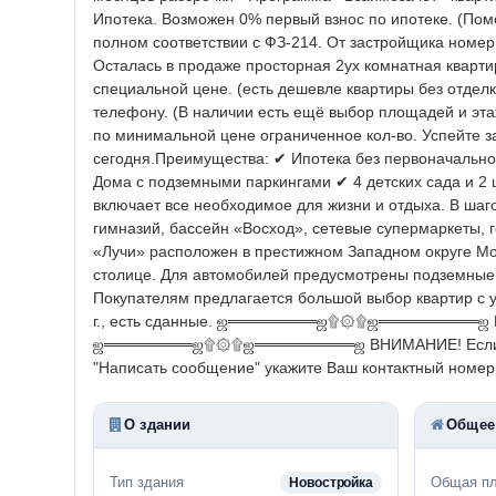
Ипотека. Возможен 0% первый взнос по ипотеке.
(Пом
полном соответствии с ФЗ-214.
От застройщика номер 
Осталась в продаже просторная 2ух комнатная кварт
специальной цене. (есть дешевле квартиры без отделк
телефону.
(В наличии есть ещё выбор площадей и эт
по минимальной цене ограниченное кол-во.
Успейте з
сегодня.
Преимущества:
✔ Ипотека без первоначально
Дома с подземными паркингами
✔ 4 детских сада и 2
включает все необходимое для жизни и отдыха.
В шаго
гимназий,
бассейн «Восход», сетевые супермаркеты, г
«Лучи» расположен в престижном Западном округе Мос
столице.
Для автомобилей предусмотрены подземные п
Покупателям предлагается большой выбор квартир с
г., есть сданные.
ஜ════════ஜ۩۞۩ஜ═════════ஜ
ஜ════════ஜ۩۞۩ஜ═════════ஜ
ВНИМАНИЕ! Если
"Написать сообщение" укажите Ваш контактный номер
О здании
Общее
Тип здания
Общая п
Новостройка