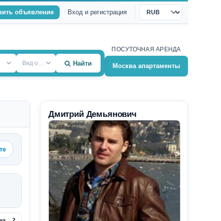
вить объявление
Вход и регистрация
Валюта
ПОСУТОЧНАЯ АРЕНДА
Вид объекта
Найти
Москва апартаменты
Дмитрий Демьянович
те
2