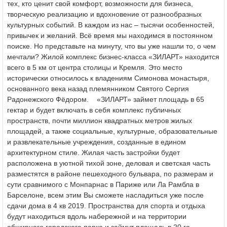
тех, кто ценит свой комфорт, возможности для бизнеса,
творческую реализацию и вдохновение от разнообразных
культурных событий.
В каждом из нас – тысячи особенностей,
привычек и желаний. Всё время мы находимся в постоянном
поиске. Но представьте на минуту, что вы уже нашли то, о чем
мечтали?
Жилой комплекс бизнес-класса «ЗИЛАРТ» находится
всего в 5 км от центра столицы и Кремля. Это место
исторически относилось к владениям Симонова монастыря,
основанного века назад племянником Святого Сергия
Радонежского Фёдором.
«ЗИЛАРТ» займет площадь в 65
гектар и будет включать в себя комплекс публичных
пространств, почти миллион квадратных метров жилых
площадей, а также социальные, культурные, образовательные
и развлекательные учреждения, созданные в едином
архитектурном стиле.
Жилая часть застройки будет
расположена в уютной тихой зоне, деловая и светская часть
разместятся в районе пешеходного бульвара, по размерам и
сути сравнимого с Монпарнас в Париже или Ла Рамбла в
Барселоне, всем этим Вы сможете насладиться уже после
сдачи дома в 4 кв 2019. Пространства для спорта и отдыха
будут находиться вдоль набережной и на территории
обширного городского парка и займут площадь в 20 га.