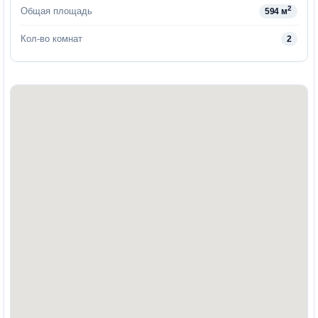
2
Общая площадь
594 м
Кол-во комнат
2