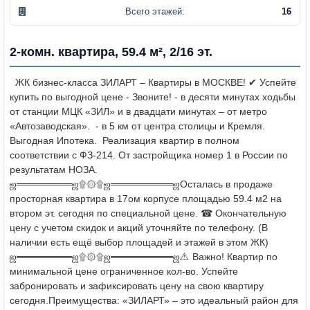
Всего этажей:
16
2-комн. квартира, 59.4 м², 2/16 эт.
ЖК бизнес-класса ЗИЛАРТ – Квартиры в МОСКВЕ!
✔ Успейте
купить по выгодной цене - Звоните!
- в десяти минутах ходьбы
от станции МЦК «ЗИЛ» и в двадцати минутах – от метро
«Автозаводская».
- в 5 км от центра столицы и Кремля.
Выгодная Ипотека.
Реализация квартир в полном
соответствии с ФЗ-214.
От застройщика номер 1 в России по
результатам НОЗА.
ஜ════════ஜ۩۞۩ஜ═════════ஜ
Осталась в продаже
просторная квартира в 17ом корпусе площадью 59.4 м2 на
втором эт. сегодня по специальной цене.
☎ Окончательную
цену с учетом скидок и акций уточняйте по телефону.
(В
наличии есть ещё выбор площадей и этажей в этом ЖК)
ஜ════════ஜ۩۞۩ஜ═════════ஜ
⚠ Важно! Квартир по
минимальной цене ограниченное кол-во.
Успейте
забронировать и зафиксировать цену на свою квартиру
сегодня.
Преимущества:
«ЗИЛАРТ» – это идеальный район для