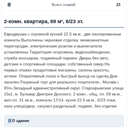
Всего этажей:
23
2-комн. квартира, 69 м², 6/23 эт.
Евродвушка с огромной кухней 22.5 кв.м., две изолированные
комнаты.
Выполнены черновая отделка: межкомнатные
перегородки, электрические розетки и выключатели
установлены.
Территория огорожена, видеонаблюдение,
служба консьержа, подземный паркинг.
Дворы без авто,
детские и спортивный площадки, собственный сквер.
На
первых этажах продуктовые магазины, салоны красоты,
аптеки.
Оперативный показ и быстрый выход на сделку.
Дом
заселен.
Разумный торг для реального покупателя.
, Москва г,
Юго-Западный административный округ, Старокрымская улица
15к1, м. Бульвар Дмитрия Донского, 2 комн., общ. пл. 69 кв.м.,
жил.пл. 31 кв.м., комнаты 17/14, кухня 22.5 кв.м., 6/23 этаж,
окна улица/двор, санузел раздельный, лоджия, без отделки
О здании