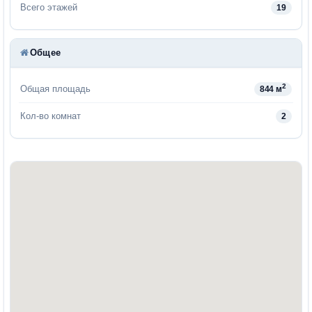
Всего этажей
19
Общее
2
Общая площадь
844 м
Кол-во комнат
2