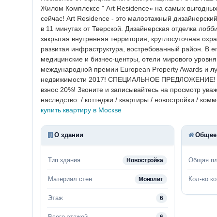
Жилом Комплексе " Art Residence» на самых выгодных 
сейчас! Art Residence - это малоэтажный дизайнерск
в 11 минутах от Тверской. Дизайнерская отделка лобб
закрытая внутренняя территория, круглосуточная ох
развитая инфраструктура, востребованный район. В е
медицинские и бизнес-центры, отели мирового уровн
международной премии European Property Awards и 
недвижимости 2017! СПЕЦИАЛЬНОЕ ПРЕДЛОЖЕНИЕ! Гот
взнос 20%! Звоните и записывайтесь на просмотр уваж
наследство: / коттеджи / квартиры / новостройки / ко
купить квартиру в Москве
О здании
Общее
Тип здания
Общая п
Новостройка
Материал стен
Кол-во к
Монолит
Этаж
6
Всего этажей
6