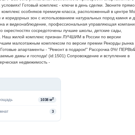
условиях! Готовый комплекс - ключи в день сделки. Звоните прямо
ий комплекс особняков премиум-класса, расположенный в центре Мо
и и коридорных зон с использованием натуральных пород камня и 
рана и видеонаблюдение, профессиональная управляющая компани
го окрестностях сосредоточены лучшие школы, детские сады,
я. Наш жилой комплекс признан ЛУЧШИМ в России по версии
лучшим малоэтажным комплексом по версии премии Рекорды рынка
овые апартаменты - "Ремонт в подарок!" Рассрочка 0%! ПЕРВЫ
аемые дамы и господа! (id:1501)
Сопровождение и вступление в
ммерческая недвижимость -
2
лощадь
1038 м
омнат
3