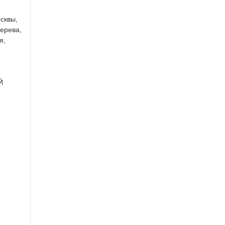
сквы,
дерева,
я,
Й