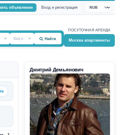
вить объявление
Вход и регистрация
Валюта
ПОСУТОЧНАЯ АРЕНДА
Вид объекта
Найти
Москва апартаменты
Дмитрий Демьянович
те
2