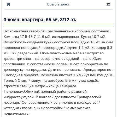
Всего этажей:
12
3-комн. квартира, 65 м², 3/12 эт.
3-х комнатная квартира «распашенка» в хорошем состоянии.
Комнаты 17,5-13,7-11,6 м2, изолированные. Кухня 10,7 м2.
Возможность создания кухни-гостиной площадью 18 м2 за счет
переноса ненесущей перегородки.
Лоджия 1,2 м2. Коридор 8,3
м2. С/У раздельный. Окна пластиковые Rehau смотрят во
дворы: три окна – на север, окно с лоджией – на юг.
Один
собственник. В собственности более 10 лет, приобретена по
договору купли-продажи. Дети не прописаны. Арендаторов нет.
Свободная продажа. Возможна ипотека.
15 минут пешком до м.
Теплый Стан, 7 минут на автобусе. В 5 минутах ходьбы
строится станция метро «Улица Генерала
Тюленева».
Обжитой, зеленый район с развитой
инфраструктурой. В шаговой доступности Тропаревский
лесопарк.
Сопровождение и вступление в наследство: /
коттеджи / квартиры / новостройки / коммерческая
недвижимость -