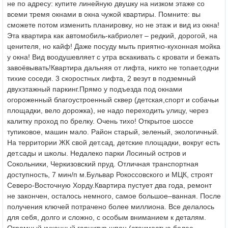
не по адресу: купите линейную двушку на низком этаже со
всеми тремя окнами в окна чужой квартиры. Помните: вы
сможете потом изменить планировку, но не этаж и вид из окна!
Эта квартира как автомобиль-кабриолет – редкий, дорогой, на
ценителя, но кайф! Даже посуду мыть приятно-кухонная мойка
у окна! Вид воодушевляет с утра вскакивать с кровати и бежать
завоёвывать!
Квартира дальняя от лифта, никто не топает,одни
тихие соседи. 3 скоростных лифта, 2 везут в подземный
двухэтажный паркинг.
Прямо у подъезда под окнами
огороженный благоустроенный сквер (детская,спорт и собачьи
площадки, вело дорожка), не надо переходить улицу, через
калитку проход по брелку.
Очень тихо! Открытое шоссе
тупиковое, машин мало. Район старый, зеленый, экологичный.
На территории ЖК свой дет.сад, детские площадки, вокруг есть
дет.сады и школы. Недалеко парки Лосиный остров и
Сокольники, Черкизовский пруд. Отличная транспортная
доступность, 7 мин/п м.Бульвар Рокоссовского и МЦК, строят
Северо-Восточную Хорду.
Квартира пустует два года, ремонт
не закончен, осталось немного, самое большое–ванная.
После
получения ключей потрачено более миллиона. Все делалось
для себя, долго и сложно, с особым вниманием к деталям.
Огромный кухонный гарнитур шпон (стоимостью более