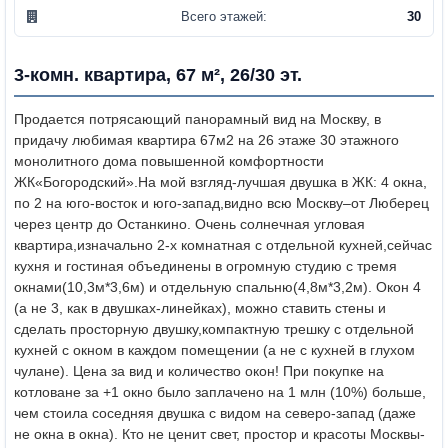
Всего этажей:
30
3-комн. квартира, 67 м², 26/30 эт.
Продается потрясающий панорамный вид на Москву, в
придачу любимая квартира 67м2 на 26 этаже 30 этажного
монолитного дома повышенной комфортности
ЖК«Богородский».На мой взгляд-лучшая двушка в ЖК: 4 окна,
по 2 на юго-восток и юго-запад,видно всю Москву–от Люберец
через центр до Останкино. Очень солнечная угловая
квартира,изначально 2-х комнатная с отдельной кухней,сейчас
кухня и гостиная объединены в огромную студию с тремя
окнами(10,3м*3,6м) и отдельную спальню(4,8м*3,2м). Окон 4
(а не 3, как в двушках-линейках), можно ставить стены и
сделать просторную двушку,компактную трешку с отдельной
кухней с окном в каждом помещении (а не с кухней в глухом
чулане).
Цена за вид и количество окон! При покупке на
котловане за +1 окно было заплачено на 1 млн (10%) больше,
чем стоила соседняя двушка с видом на северо-запад (даже
не окна в окна). Кто не ценит свет, простор и красоты Москвы-