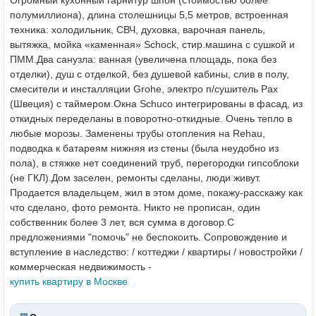
полумиллиона), длина столешницы 5,5 метров, встроенная
техника: холодильник, СВЧ, духовка, варочная панель,
вытяжка, мойка «каменная» Schock, стир.машина с сушкой и
ПММ.
Два санузла: ванная (увеличена площадь, пока без
отделки), душ с отделкой, без душевой кабины, слив в полу,
смесители и инсталляции Grohe, электро п/сушитель Pax
(Швеция) с таймером.
Окна Schuco интегрированы в фасад, из
откидных переделаны в поворотно-откидные. Очень тепло в
любые морозы. Заменены трубы отопления на Rehau,
подводка к батареям нижняя из стены (была неудобно из
пола), в стяжке нет соединений труб, перегородки гипсоблоки
(не ГКЛ).
Дом заселен, ремонты сделаны, люди живут.
Продается владельцем, жил в этом доме, покажу-расскажу как
что сделано, фото ремонта.
Никто не прописан, один
собственник более 3 лет, вся сумма в договор.
С
предложениями "помочь" не беспокоить.
Сопровождение и
вступление в наследство: / коттеджи / квартиры / новостройки /
коммерческая недвижимость -
купить квартиру в Москве