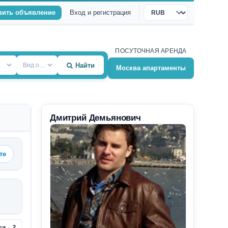
вить объявление
Вход и регистрация
Валюта
ПОСУТОЧНАЯ АРЕНДА
Вид объекта
Найти
Москва апартаменты
Дмитрий Демьянович
те
2