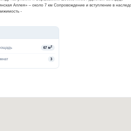
нская Аллея» – около 7 км
Сопровождение и вступление в наследст
вижимость -
2
лощадь
67 м
омнат
3