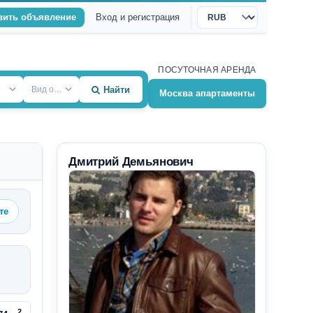
вить объявление
Вход и регистрация
Валюта
ПОСУТОЧНАЯ АРЕНДА
Вид объекта
Найти
Москва апартаменты
Дмитрий Демьянович
те
2