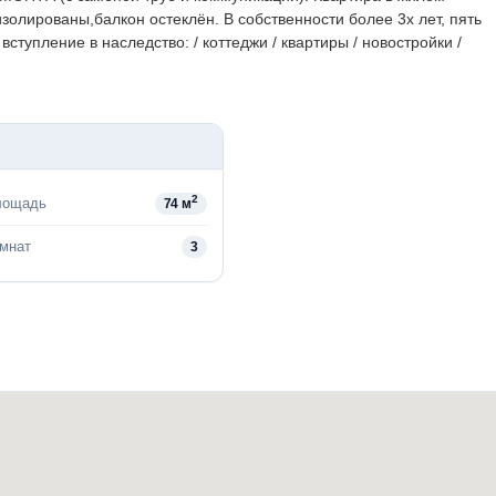
золированы,балкон остеклён. В собственности более 3х лет, пять
ступление в наследство: / коттеджи / квартиры / новостройки /
2
лощадь
74 м
омнат
3