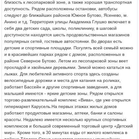
близость к лесопарковой зоне, а также хорошая транспортная
доступность. Рядом расположены остановки, автобусы
следуют до ближайших районов Южное Бутово, Ясенево, м.
Анино и т.д. Территория улицы Академика Глушко включает в
себя два детских сада, школы, поликлинику, в шаговой
доступности находятся шесть продовольственных магазинов
популярных сетей, гостевые автостоянки. Во дворах есть
детские и спортивные площадки. Погулять всей семьёй можно
и в красивейших парках рядом с домом, расположенных в
районе Северное Бутово. Летом из лесопарковой зоны веет
прохладой и хвойными деревьями. Зимой можно кататься на
лыжах. Для любителей активного спорта здесь созданы
велосипедные дорожки и места для катания на роликах,
работает Бассейн и другие спортивные заведения, а для
малышей имеются - яркие детские зоны. Рядом открылся
торгово-развлекательный комплекс «Вива», где уже открылся
гипермаркет Карусель.
На первых этажах жилых домов
работают продуктовые магазины, аптеки, банки и салоны
красоты. Недалеко имеется несколько крупных спортивных
комплексов и большой современный торговый центр «Детский
мир». Кроме того, в 30 минутах езды от жилого комплекса в
районе Тёплого Стана находятся магазины крупнейших