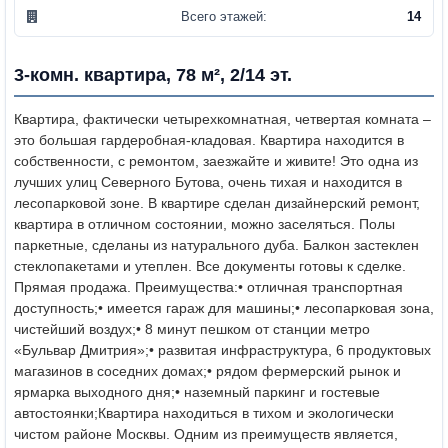
Всего этажей:
14
3-комн. квартира, 78 м², 2/14 эт.
Квартира, фактически четырехкомнатная, четвертая комната –
это большая гардеробная-кладовая. Квартира находится в
собственности, с ремонтом, заезжайте и живите! Это одна из
лучших улиц Северного Бутова, очень тихая и находится в
лесопарковой зоне. В квартире сделан дизайнерский ремонт,
квартира в отличном состоянии, можно заселяться. Полы
паркетные, сделаны из натурального дуба. Балкон застеклен
стеклопакетами и утеплен. Все документы готовы к сделке.
Прямая продажа. Преимущества:
• отличная транспортная
доступность;
• имеется гараж для машины;
• лесопарковая зона,
чистейший воздух;
• 8 минут пешком от станции метро
«Бульвар Дмитрия»;
• развитая инфраструктура, 6 продуктовых
магазинов в соседних домах;
• рядом фермерский рынок и
ярмарка выходного дня;
• наземный паркинг и гостевые
автостоянки;
Квартира находиться в тихом и экологически
чистом районе Москвы. Одним из преимуществ является,