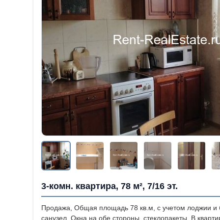
3-комн. квартира, 78 м², 7/16 эт.
Продажа, Общая площадь 78 кв.м, с учетом лоджии и ба
санузел. Окна на обе стороны, стеклопакеты. В кварти