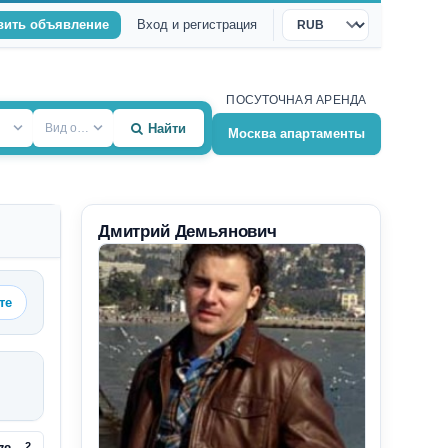
вить объявление
Вход и регистрация
Валюта
ПОСУТОЧНАЯ АРЕНДА
Вид объекта
Найти
Москва апартаменты
Дмитрий Демьянович
те
2