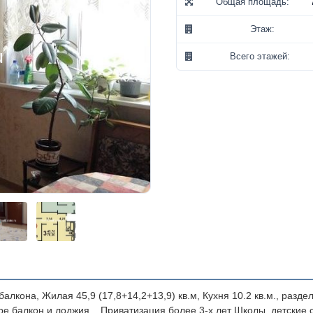
Общая площадь:
Этаж:
Всего этажей:
лкона, Жилая 45,9 (17,8+14,2+13,9) кв.м, Кухня 10.2 кв.м., разде
ре балкон и лоджия. . Приватизация более 3-х лет Школы, детские 