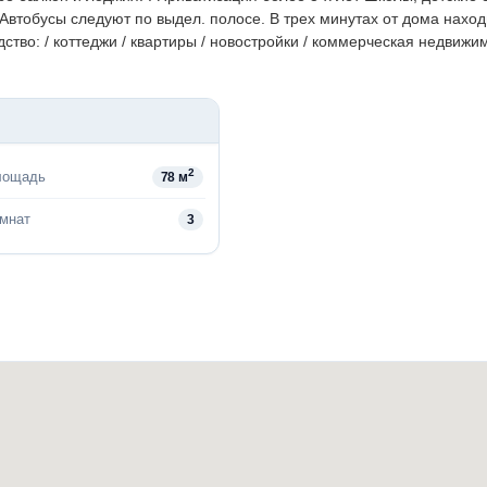
втобусы следуют по выдел. полосе. В трех минутах от дома наход
тво: / коттеджи / квартиры / новостройки / коммерческая недвижим
2
лощадь
78 м
омнат
3