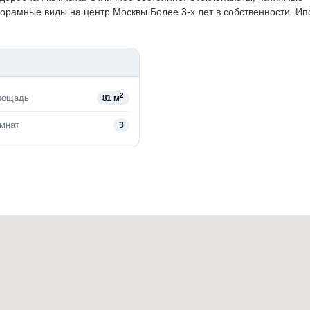
норамные виды на центр Москвы.Более 3-х лет в собственности. Ип
2
лощадь
81 м
омнат
3