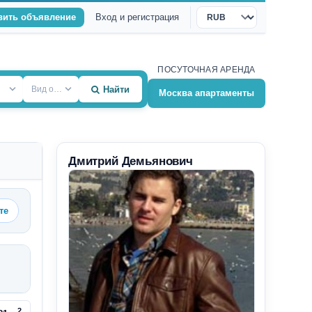
вить объявление
Вход и регистрация
Валюта
ПОСУТОЧНАЯ АРЕНДА
Вид объекта
Найти
Москва апартаменты
Дмитрий Демьянович
те
2