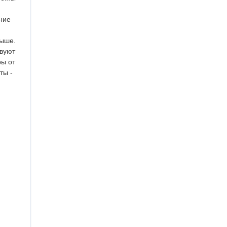
ние
выше.
твуют
ры от
ты -