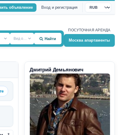
вить объявление
Вход и регистрация
Валюта
ПОСУТОЧНАЯ АРЕНДА
Вид объекта
Найти
Москва апартаменты
Дмитрий Демьянович
те
2