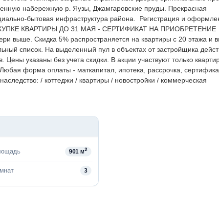
оенную набережную р. Яузы, Джамгаровские пруды. Прекрасная
оциально-бытовая инфраструктура района.
Регистрация и оформле
КУПКЕ КВАРТИРЫ ДО 31 МАЯ - СЕРТИФИКАТ НА ПРИОБРЕТЕНИЕ
ери выше.
Скидка 5% распространяется на квартиры с 20 этажа и 
ьный список.
На выделенный пул в объектах от застройщика дейс
в.
Цены указаны без учета скидки. В акции участвуют только кварти
Любая форма оплаты - маткапитал, ипотека, рассрочка, сертифика
аследство: / коттеджи / квартиры / новостройки / коммерческая
2
лощадь
901 м
омнат
3