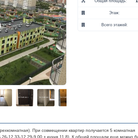
Общая площадь:
1
Этаж:
Всего этажей:
рехкомнатная). При совмещении квартир получается 5 комнатная
,26-12,33-12,29-9,00 + кухня 11,8). К общей площади еще можно б