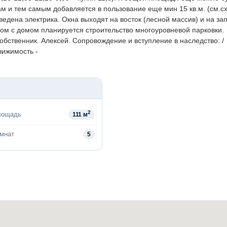
ам и тем самым добавляется в пользование еще мин 15 кв.м. (см.сх
едена электрика. Окна выходят на восток (лесной массив) и на зап
дом с домом планируется строительство многоуровневой парковки.
обственник. Алексей.
Сопровождение и вступление в наследство: /
вижимость -
2
лощадь
111 м
омнат
5