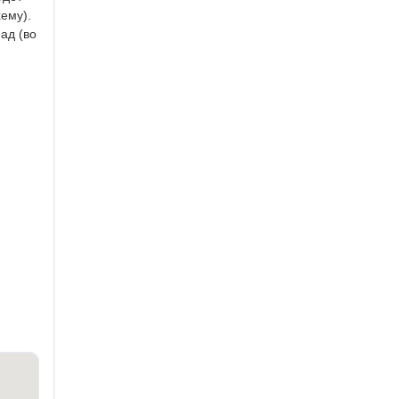
ему).
ад (во