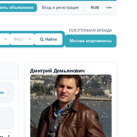
вить объявление
Вход и регистрация
Валюта
ПОСУТОЧНАЯ АРЕНДА
Вид объекта
Найти
Москва апартаменты
Дмитрий Демьянович
те
2