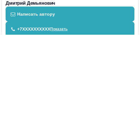
Дмитрий Демьянович
Написать автору
+7XXXXXXXXXX
Показать
180
Номер объявления
Добавлено
25 августа 2017
Просмотров
1182
Обновлено
25 августа 2017
Спальные места
Расчётный час
ЗАЕЗД С