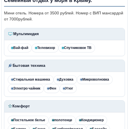
Семейный отдых у моря в Крыму.
Мини отель. Номера от 3500 рублей. Номер с ВИП мансардой
от 7000рублей.
Мультимедия
Вай-фай
Телевизор
Спутниковое ТВ
Бытовая техника
Стиральная машинка
Духовка
Микроволновка
Электро чайник
Фен
Утюг
Комфорт
Постельное белье
полотенце
Кондиционер
Балкон
Сауна
Барбекю/мангал
Бассейн