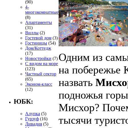
(90)
4-
многокомнатные
(8)
Апартаменты
(31)
Виллы
(2)
Гостевой дом
(3)
Гостиницы
(54)
Дом/Коттедж
(17)
Одним из самы
Новостройки
(7)
С видом на море
на побережье 
(123)
Частный сектор
назвать
Мисхо
(65)
Эконом-класс
(12)
подножья горы
ЮБК:
Мисхор? Почем
Алупка
(5)
тысячи турист
Гурзуф
(16)
Ливадия
(5)