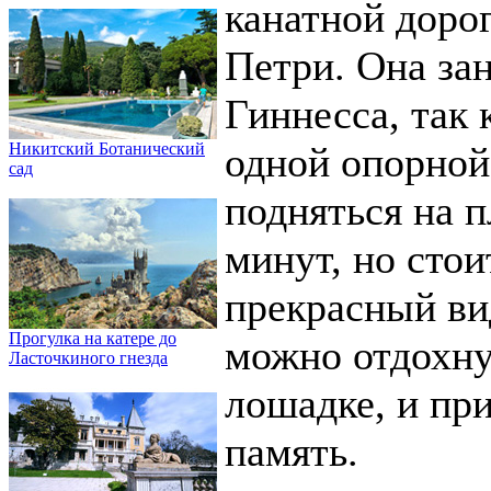
канатной доро
Петри. Она за
Гиннесса, так
одной опорной
Никитский Ботанический
сад
подняться на п
минут, но стои
прекрасный ви
Прогулка на катере до
можно отдохнут
Ласточкиного гнезда
лошадке, и пр
память.