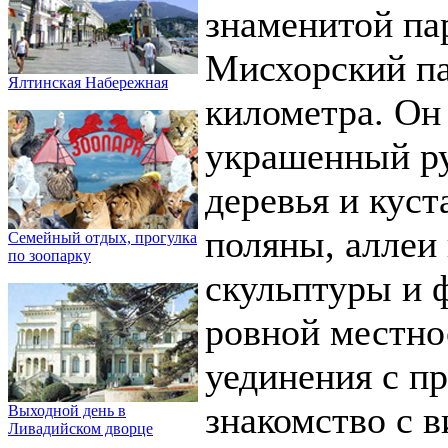
знаменитой па
Мисхорский па
Ялтинская Набережная
километра. Он
украшенный ру
деревья и кус
поляны, аллеи
Семейный отдых, прогулка
по зоопарку
скульптуры и 
ровной местно
уединения с п
знакомство с в
Выходной день в
Ливадийском дворце