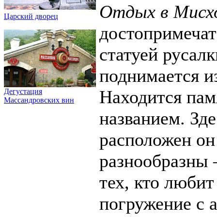
Отдых в Мисх
Царский дворец
достопримечат
статуей русалк
поднимается из
Находится пам
Дегустация
Массандровских вин
названием. Зде
расположен он
разнообразны 
тех, кто люби
погружение с 