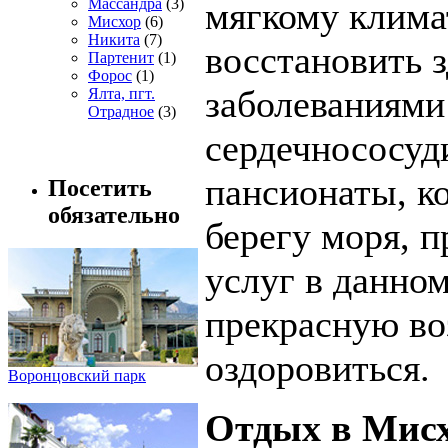
Массандра
(3)
мягкому клима
Мисхор
(6)
Никита
(7)
восстановить 
Партенит
(1)
Форос
(1)
заболеваниями
Ялта, пгт.
Отрадное
(3)
сердечнососуд
пансионаты, к
Посетить
обязательно
берегу моря, 
услуг в данном
прекрасную во
оздоровиться.
Воронцовский парк
Отдых в Мис