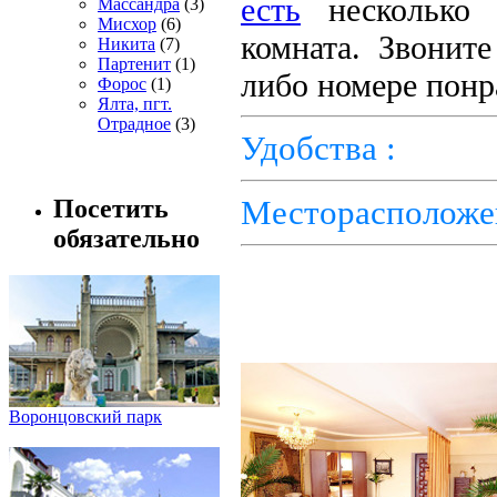
есть
несколько 
Массандра
(3)
Мисхор
(6)
комната. Звонит
Никита
(7)
Партенит
(1)
либо номере понр
Форос
(1)
Ялта, пгт.
Отрадное
(3)
Удобства :
Месторасположе
Посетить
обязательно
Воронцовский парк