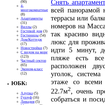
Снять апартамен
(90)
4-
всей панорамой 
многокомнатные
(8)
террасы или балк
Апартаменты
(31)
номеров на Масса
Виллы
(2)
Гостевой дом
(3)
так красиво ви
Гостиницы
(54)
Дом/Коттедж
люкс для прожива
(17)
Новостройки
(7)
идти 5 минут, д
С видом на море
пляже есть в
(123)
Частный сектор
расположен дв
(65)
Эконом-класс
уголок, система
(12)
этаже со всеми
ЮБК:
2
22.7м
, очень пр
Алупка
(5)
собраться и пос
Гурзуф
(16)
Ливадия
(5)