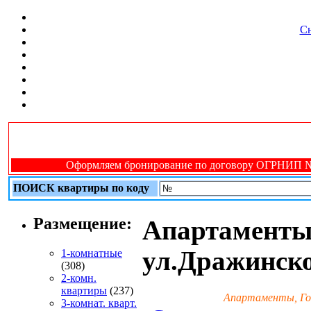
Сн
Оформляем бронирование по договору ОГРНИП № 31
ПОИСК квартиры по коду
Размещение:
Апартаменты 
ул.Дражинск
1-комнатные
(308)
2-комн.
квартиры
(237)
Апартаменты, Гос
3-комнат. кварт.