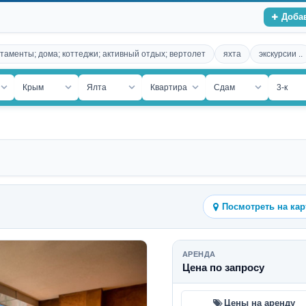
Доба
таменты; дома; коттеджи; активный отдых; вертолет
яхта
экскурсии ..
ость
Крым
Ялта
Квартира
Сдам
3-к
Посмотреть на кар
АРЕНДА
Цена по запросу
Цены на аренду