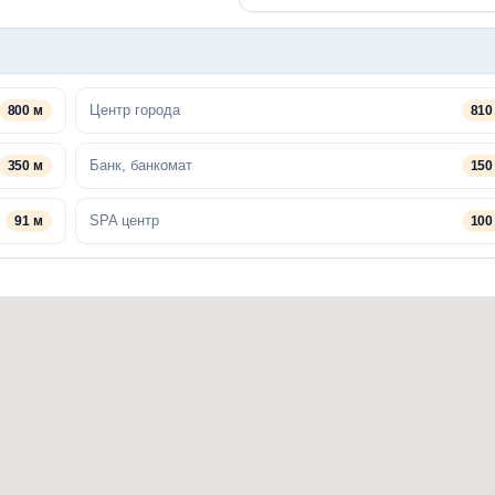
Центр города
800 м
810
Банк, банкомат
350 м
150
SPA центр
91 м
100