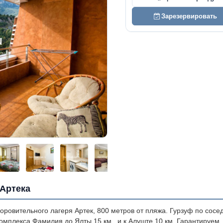
Зарезервировать
 Артека
оровительного лагеря Артек, 800 метров от пляжа. Гурзуф по сосе
о комплекса Фамилия до Ялты 15 км., и к Алуште 10 км. Гарантируем