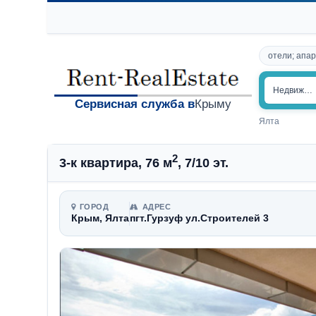
отели; апар
Недвижим
Сервисная служба в
Крыму
Ялта
2
3-к квартира, 76 м
, 7/10 эт.
ГОРОД
АДРЕС
Крым, Ялта
пгт.Гурзуф ул.Cтроителей 3