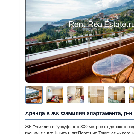
Аренда в ЖК Фамилия апартамента, р-н
ЖК Фамилия в Гурзуфе это 300 метров от детского озд
граничит с пгт.Никита и пгт.Партенит. Также от жилог