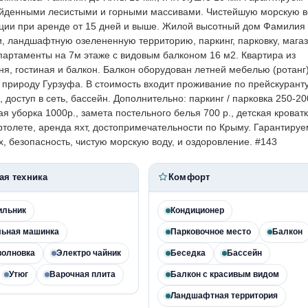
ойденными лесистыми и горными массивами. Чистейшую морскую в
ции при аренде от 15 дней и выше. Жилой высотный дом Фамилия
, ландшафтную озелененную территорию, паркинг, парковку, магаз
партаменты на 7м этаже с видовым балконом 16 м2. Квартира из
ня, гостиная и балкон. Балкон оборудован летней мебелью (ротанг)
и природу Гурзуфа. В стоимость входит проживание по прейскуранту
 доступ в сеть, бассейн. Дополнительно: паркинг / парковка 250-20
 уборка 1000р., замета постельного белья 700 р., детская кроватк
ертолете, аренда яхт, достопримечательности по Крыму. Гарантируе
, безопасность, чистую морскую воду, и оздоровление. #143
ая техника
Комфорт
ильник
Кондиционер
льная машинка
Парковочное место
Балкон
волновка
Электро чайник
Беседка
Бассейн
Утюг
Варочная плита
Балкон с красивым видом
Ландшафтная территория