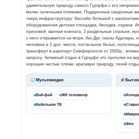
удивительную природу самого Гурзуфа с его непревз
мелко галечными пляжами. Подарочные скидочные ак
такую инфраструктуру: бассейн большой с шезлонгами
оборудованная детская площадка, беседка, охрана. А
прихожей, ванная комната, 2 раздельные спальни, кух
с него открывается на море, Аю-Даг, скалы Адалары, 
человека и 2 доп. места, постельное белье, полотенца,
трансферт в аэропорт Симферополя от 2500р., влажная
запросу. Активный отдых в Гурзуфе это прогулки на в
хорошие чистые пляжи, красивую природу, тихий отдых
Мультимедия
Бытов
Вай-фай
ЖК телевизор
Холод
Кабельное ТВ
Стира
Микро
Фен