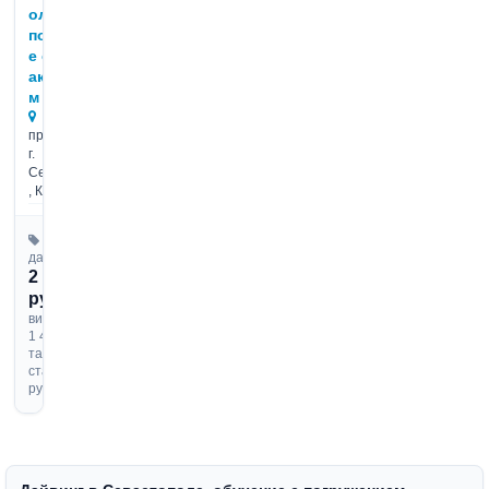
оле,
погружени
е с
акваланго
м
Место
проведения:
г.
Севастополь
, Крым
Цена
дайвинга от
2 500
руб.
видеосъемка
1 410 руб.
такси до
старта 400
руб.