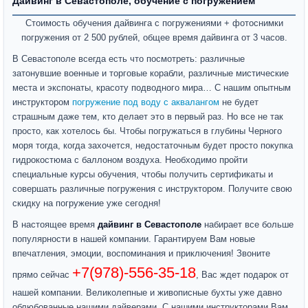
Дайвинг в Севастополе, обучение с погружением
Стоимость обучения дайвинга с погружениями + фотоснимки
погружения от 2 500 рублей, общее время дайвинга от 3 часов.
В Севастополе всегда есть что посмотреть: различные
затонувшие военные и торговые корабли, различные мистические
места и экспонаты, красоту подводного мира… С нашим опытным
инструктором
погружение под воду с аквалангом
не будет
страшным даже тем, кто делает это в первый раз. Но все не так
просто, как хотелось бы. Чтобы погружаться в глубины Черного
моря тогда, когда захочется, недостаточным будет просто покупка
гидрокостюма с баллоном воздуха. Необходимо пройти
специальные курсы обучения, чтобы получить сертификаты и
совершать различные погружения с инструктором. Получите свою
скидку на погружение уже сегодня!
В настоящее время
дайвинг в Севастополе
набирает все больше
популярности в нашей компании. Гарантируем Вам новые
впечатления, эмоции, воспоминания и приключения! Звоните
+7(978)-556-35-18
прямо сейчас
, Вас ждет подарок от
нашей компании. Великолепные и живописные бухты уже давно
облюбованные нашими дайверами. С нашими инструкторами Вам